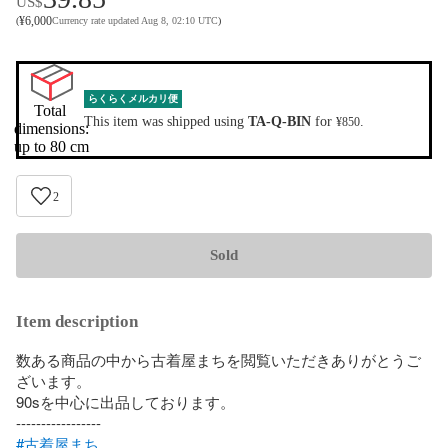
US$
¥
6,000
(
Currency rate updated Aug 8, 02:10 UTC
)
らくらくメルカリ便
Total 
This item was shipped using
TA-Q-BIN
for
.
¥850
dimensions:

up to 80 cm
2
Sold
Item description
数ある商品の中から古着屋まちを閲覧いただきありがとうご
ざいます。

90sを中心に出品しております。

#古着屋まち