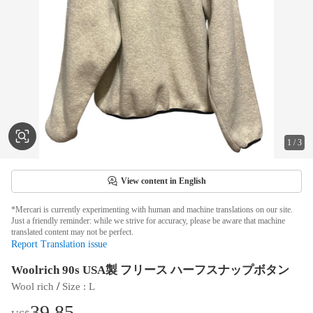
1
/
3
View content in English
*Mercari is currently experimenting with human and machine translations on our site.
Just a friendly reminder: while we strive for accuracy, please be aware that machine
translated content may not be perfect.
Report Translation issue
Woolrich 90s USA製 フリース ハーフスナップボタン
 / 
Wool rich
Size
 : 
L
39.85