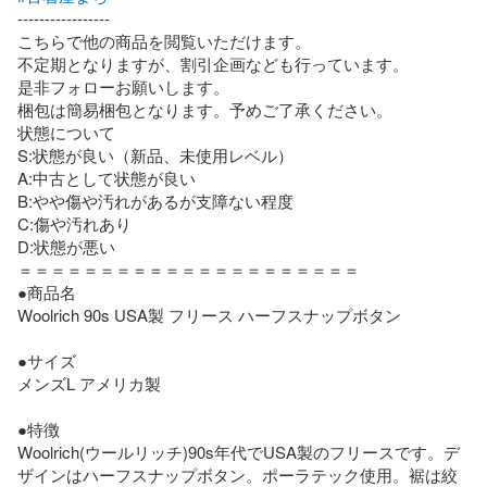
-----------------

こちらで他の商品を閲覧いただけます。

不定期となりますが、割引企画なども行っています。

是非フォローお願いします。

梱包は簡易梱包となります。予めご了承ください。

状態について

S:状態が良い（新品、未使用レベル）

A:中古として状態が良い

B:やや傷や汚れがあるが支障ない程度

C:傷や汚れあり

D:状態が悪い

＝＝＝＝＝＝＝＝＝＝＝＝＝＝＝＝＝＝＝＝＝

●商品名

Woolrich 90s USA製 フリース ハーフスナップボタン

●サイズ

メンズL アメリカ製

●特徴

Woolrich(ウールリッチ)90s年代でUSA製のフリースです。デ
ザインはハーフスナップボタン。ポーラテック使用。裾は絞