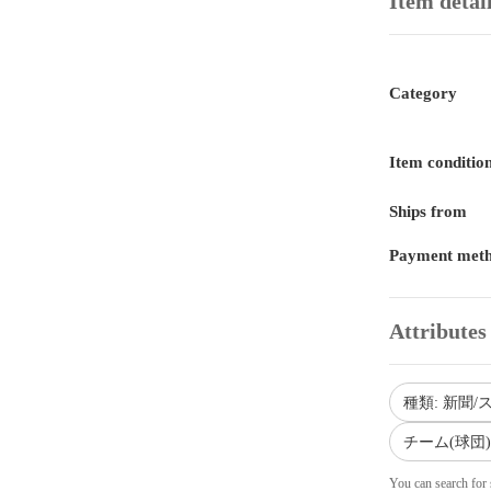
Item detai
Category
Item conditio
Ships from
Payment met
Attributes
種類: 新聞
チーム(球団
You can search for 