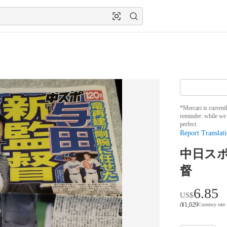
*Mercari is current
reminder: while we 
perfect.
Report Translati
中日スポ
督
6.85
US$
¥
1,029
(
Currency rate