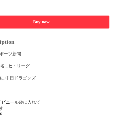
Buy now
iption
スポーツ新聞

...セ・リーグ

...中日ドラゴンズ

てビニール袋に入れて

す
go