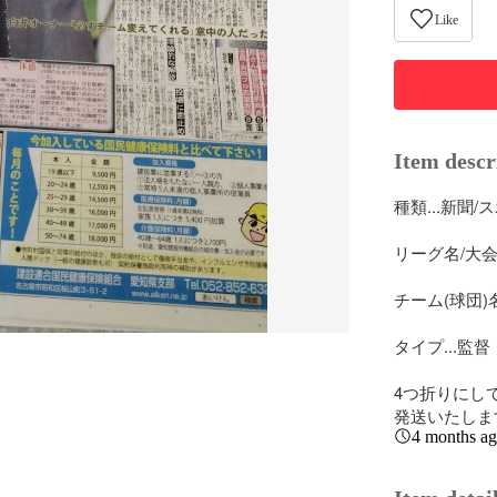
Like
Item descr
種類...新聞/
リーグ名/大会名
チーム(球団)名
タイプ...監督

4つ折りにし
発送いたしま
4 months a