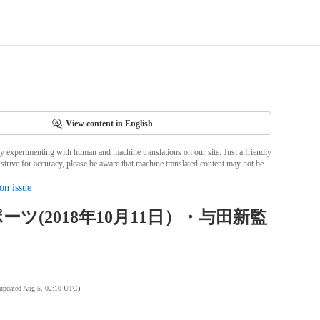
View content in English
ly experimenting with human and machine translations on our site. Just a friendly
strive for accuracy, please be aware that machine translated content may not be
on issue
ーツ(2018年10月11日）・与田新監
 updated Aug 5, 02:10 UTC
)