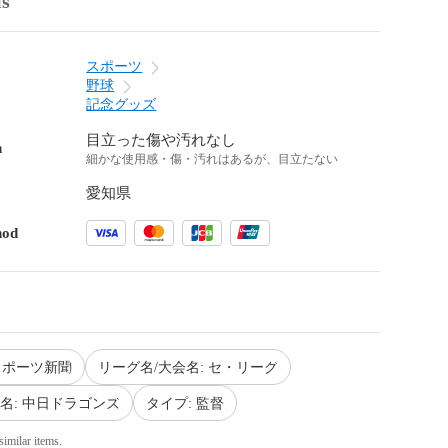
ls
スポーツ
野球
記念グッズ
目立った傷や汚れなし
n
細かな使用感・傷・汚れはあるが、目立たない
愛知県
hod
/スポーツ新聞
リーグ名/大会名: セ・リーグ
)名: 中日ドラゴンズ
タイプ: 監督
similar items.