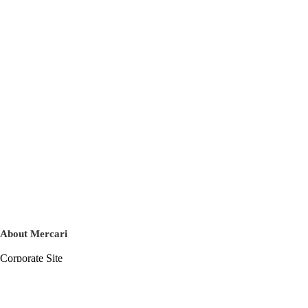
About Mercari
Corporate Site
Mercari Careers
Latest News
Official Blog
Press Kit