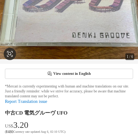
1
/
6
View content in English
*Mercari is currently experimenting with human and machine translations on our site.
Just a friendly reminder: while we strive for accuracy, please be aware that machine
translated content may not be perfect.
Report Translation issue
中古CD 電気グルーヴ UFO
3.20
US$
¥
480
(
Currency rate updated Aug 6, 02:10 UTC
)