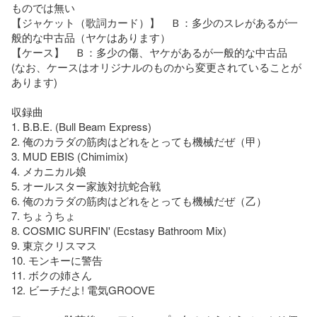
ものでは無い

【ジャケット（歌詞カード）】　Ｂ：多少のスレがあるが一
般的な中古品（ヤケはあります）

【ケース】　Ｂ：多少の傷、ヤケがあるが一般的な中古品

(なお、ケースはオリジナルのものから変更されていることが
あります)

収録曲

1. B.B.E. (Bull Beam Express)

2. 俺のカラダの筋肉はどれをとっても機械だぜ（甲）

3. MUD EBIS (Chimimix)

4. メカニカル娘

5. オールスター家族対抗蛇合戦

6. 俺のカラダの筋肉はどれをとっても機械だぜ（乙）

7. ちょうちょ

8. COSMIC SURFIN' (Ecstasy Bathroom Mix)

9. 東京クリスマス

10. モンキーに警告

11. ボクの姉さん

12. ビーチだよ! 電気GROOVE
