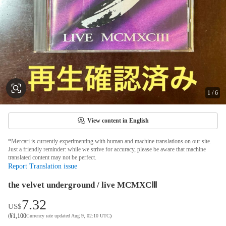
1
/
6
View content in English
*Mercari is currently experimenting with human and machine translations on our site.
Just a friendly reminder: while we strive for accuracy, please be aware that machine
translated content may not be perfect.
Report Translation issue
the velvet underground / live MCMXCⅢ
7.32
US$
¥
1,100
(
Currency rate updated Aug 9, 02:10 UTC
)