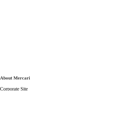
About Mercari
Corporate Site
Mercari Careers
Latest News
Official Blog
Press Kit
Mercari US
m department
Help