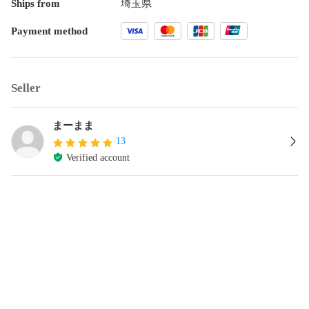
Ships from
埼玉県
Payment method
Seller
まーまま
13
Verified account