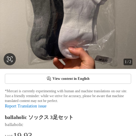
1
/
2
View content in English
*Mercari is currently experimenting with human and machine translations on our site.
Just a friendly reminder: while we strive for accuracy, please be aware that machine
translated content may not be perfect.
Report Translation issue
ballaholic ソックス 3足セット
ballaholic
19.93