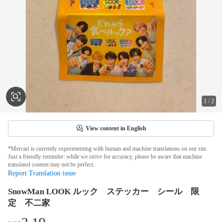
1
/
2
View content in English
*Mercari is currently experimenting with human and machine translations on our site.
Just a friendly reminder: while we strive for accuracy, please be aware that machine
translated content may not be perfect.
Report Translation issue
SnowMan LOOK ルック ステッカー シール 限
定 不二家