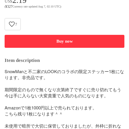
2.19
US$
¥
327
(
Currency rate updated Aug 7, 02:10 UTC
)
7
Buy now
Item description
SnowManと不二家のLOOKのコラボの限定ステッカー1枚にな
ります。非売品です。

期間限定のもので無くなり次第終了ですぐに売り切れてもう
今は手に入らない大変貴重で人気のものになります。

Amazonで1枚1000円以上で売られております。

こちら残り1枚になります＾＾

未使用で暗所で大切に保管しておりましたが、外枠に折れな