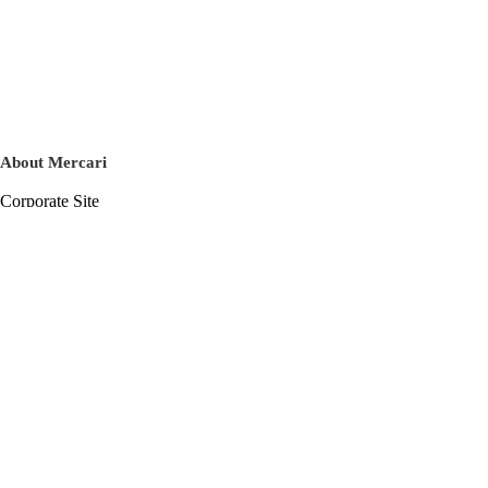
About Mercari
Corporate Site
Mercari Careers
Latest News
Official Blog
Press Kit
Mercari US
m department
Help
Help Center
Inquiry History List
Privacy Policy & Terms of Service
Terms of Service
Privacy Policy