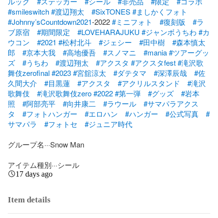
ルック
#ステッカー
#シール
#非売品
#限定
#コラボ
#smileswitch
#渡辺翔太
#SixTONES
#ましかくフォト
#Johnny’sCountdown2021
-2022 
#ミニフォト
#復刻版
#ラ
ブ原宿
#期間限定
#LOVEHARAJUKU
#ジャンボうちわ
#カ
ウコン
#2021
#松村北斗
#ジェシー
#田中樹
#森本慎太
郎
#京本大我
#高地優吾
#スノマニ
#mania
#ツアーグッ
ズ
#うちわ
#渡辺翔太
#アクスタ
#アクスタfest
#滝沢歌
舞伎zerofinal
#2023
#宮舘涼太
#ダテタマ
#深澤辰哉
#佐
久間大介
#目黒蓮
#アクスタ
#アクリルスタンド
#滝沢
歌舞伎
#滝沢歌舞伎zero
#2022
#第一弾
#グッズ
#岩本
照
#阿部亮平
#向井康二
#ラウール
#サマパラアクス
タ
#フォトハンガー
#エロハン
#ハンガー
#公式写真
#
サマパラ
#フォトセ
#ジュニア時代
グループ名···Snow Man

アイテム種別···シール
17 days ago
Item details