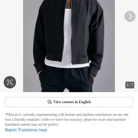
1
/
7
View content in English
*Mercari is currently experimenting with human and machine translations on our site.
Just a friendly reminder: while we strive for accuracy, please be aware that machine
translated content may not be perfect.
Report Translation issue