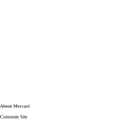
About Mercari
Corporate Site
Mercari Careers
Latest News
Official Blog