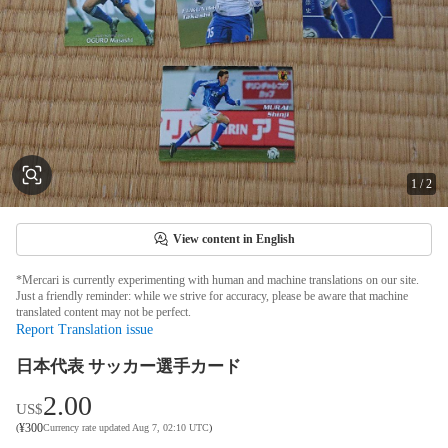
1
/
2
View content in English
*Mercari is currently experimenting with human and machine translations on our site.
Just a friendly reminder: while we strive for accuracy, please be aware that machine
translated content may not be perfect.
Report Translation issue
日本代表 サッカー選手カード
2.00
US$
¥
300
(
Currency rate updated Aug 7, 02:10 UTC
)