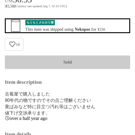
US$
¥
5,500
(
Currency rate updated Aug 7, 02:10 UTC
)
らくらくメルカリ便
This item was shipped using
Nekopos
for
.
¥210
14
Sold
Item description
古着屋で購入しました

90年代の物ですのでその点ご理解ください

黄ばみなど特に目立つ汚れ等はございません

値下げ交渉承ります。
over a half year ago
Item details