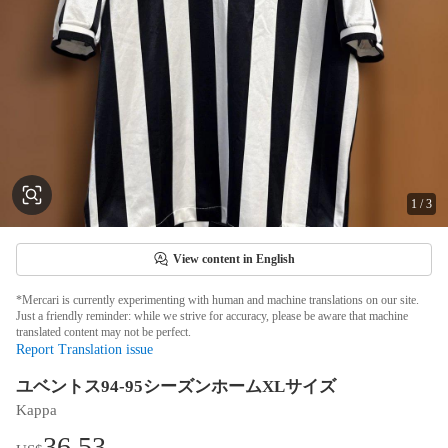
1
/
3
View content in English
*Mercari is currently experimenting with human and machine translations on our site.
Just a friendly reminder: while we strive for accuracy, please be aware that machine
translated content may not be perfect.
Report Translation issue
ユベントス94-95シーズンホームXLサイズ
Kappa
36.53