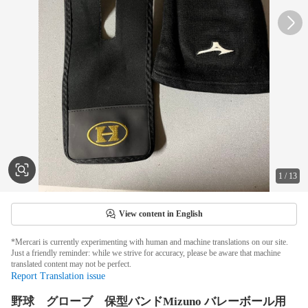
1
/
13
View content in English
*Mercari is currently experimenting with human and machine translations on our site.
Just a friendly reminder: while we strive for accuracy, please be aware that machine
translated content may not be perfect.
Report Translation issue
野球 グローブ 保型バンドMizuno バレーボール用