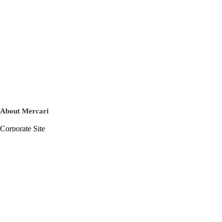
About Mercari
Corporate Site
Mercari Careers
Latest News
Official Blog
Press Kit
Mercari US
m department
Help
Help Center
Inquiry History List