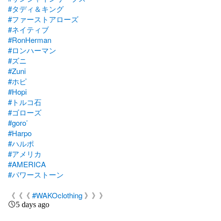
#タディ＆キング
#ファーストアローズ
#ネイティブ
#RonHerman
#ロンハーマン
#ズニ
#Zuni
#ホピ
#Hopi
#トルコ石
#ゴローズ
#goro’
#Harpo
#ハルポ
#アメリカ
#AMERICA
#パワーストーン
《《《 
#WAKOclothing
 》》》
5 days ago