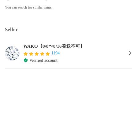
You can search for similar items.
Seller
WAKO【8/8〜8/16発送不可】
1194
Verified account