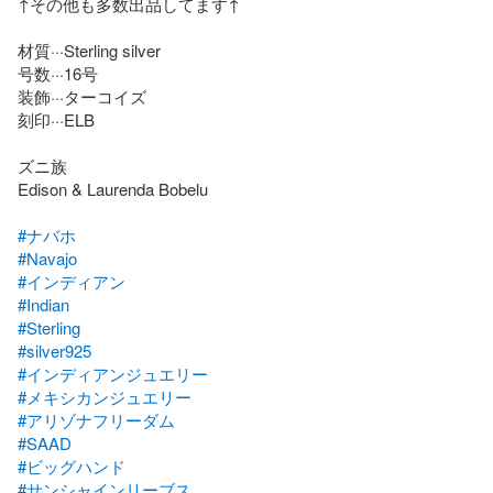
↑その他も多数出品してます↑

材質···Sterling silver

号数···16号

装飾···ターコイズ

刻印···ELB

ズニ族

Edison & Laurenda Bobelu

#ナバホ
#Navajo
#インディアン
#Indian
#Sterling
#silver925
#インディアンジュエリー
#メキシカンジュエリー
#アリゾナフリーダム
#SAAD
#ビッグハンド
#サンシャインリーブス