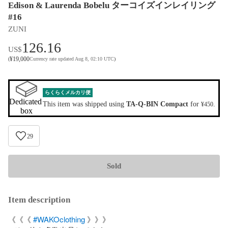
Edison & Laurenda Bobelu ターコイズインレイリング
#16
ZUNI
126.16
US$
¥
19,000
(
Currency rate updated Aug 8, 02:10 UTC
)
らくらくメルカリ便
Dedicated 
This item was shipped using
TA-Q-BIN Compact
for
.
¥450
box
29
Sold
Item description
《《《 
#WAKOclothing
 》》》
