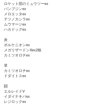
ロケット団のミュウツーex

パンプジンex

メロエッタex

テツノカシラex

ムウマージex

ハカドッグex

炎

ボルケニオンex

メガリザードンXex2枚

カミツオロチex

草

カミツオロチex

ドダイトスex

闘

エルレイドV

イダイナキバex

レジロックex
