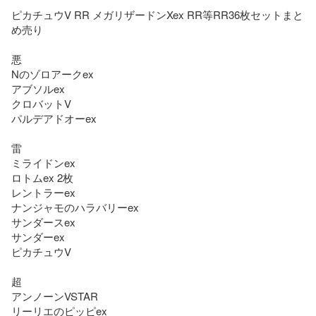
ピカチュウV RR メガリザードンXex RR等RR36枚セットまと
め売り

悪

Nのゾロアークex

アブソルex

クロバットV

パルデアドオーex

雷

ミライドンex

ロトムex 2枚

レントラーex

ナンジャモのハラバリーex

サンダースex

サンダーex

ピカチュウV

超

アンノーンVSTAR

リーリエのピッピex
