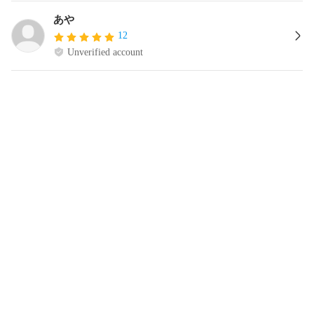
あや
12
Unverified account