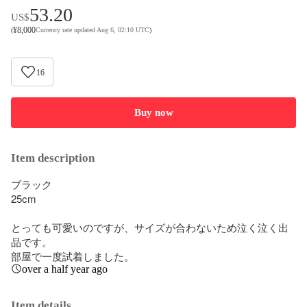
53.20
US$
¥
8,000
(
Currency rate updated Aug 6, 02:10 UTC
)
16
Buy now
Item description
ブラック

25cm

とっても可愛いのですが、サイズが合わないため泣く泣く出
品です。

部屋で一度試着しました。
over a half year ago
Item details