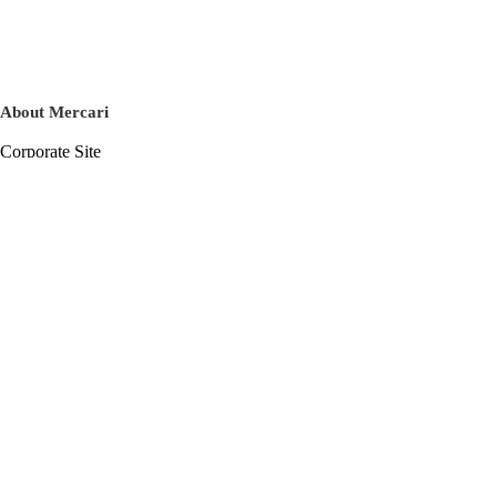
About Mercari
Corporate Site
Mercari Careers
Latest News
Official Blog
Press Kit
Mercari US
m department
Help
Help Center
Inquiry History List
Privacy Policy & Terms of Service
Terms of Service
Privacy Policy
Cookie Policy
Basic Policy on the Management of Personal Data Security
English