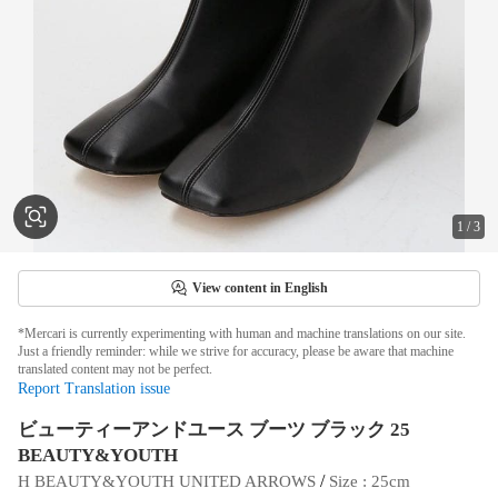
1
/
3
View content in English
*Mercari is currently experimenting with human and machine translations on our site.
Just a friendly reminder: while we strive for accuracy, please be aware that machine
translated content may not be perfect.
Report Translation issue
ビューティーアンドユース ブーツ ブラック 25
BEAUTY&YOUTH
 / 
H BEAUTY&YOUTH UNITED ARROWS
Size
 : 
25cm