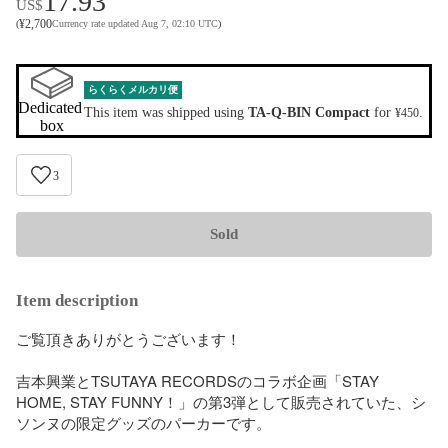
17.93
US$
¥
2,700
(
Currency rate updated Aug 7, 02:10 UTC
)
らくらくメルカリ便
Dedicated 
This item was shipped using
TA-Q-BIN Compact
for
.
¥450
box
3
Sold
Item description
ご覧頂きありがとうございます！

吉本興業とTSUTAYA RECORDSのコラボ企画「STAY 
HOME, STAY FUNNY！」の第3弾として販売されていた、シ
ソンヌの限定グッズのパーカーです。
