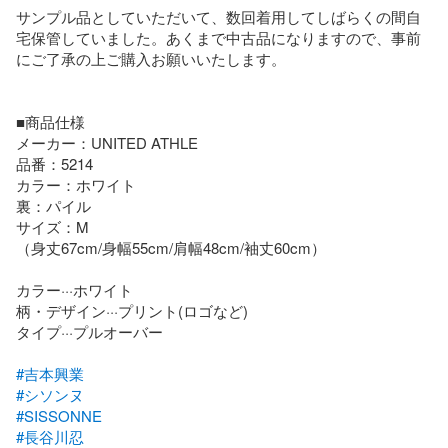
サンプル品としていただいて、数回着用してしばらくの間自
宅保管していました。あくまで中古品になりますので、事前
にご了承の上ご購入お願いいたします。

■商品仕様

メーカー：UNITED ATHLE 

品番：5214 

カラー：ホワイト

裏：パイル

サイズ：M

（身丈67cm/身幅55cm/肩幅48cm/袖丈60cm）

カラー···ホワイト

柄・デザイン···プリント(ロゴなど)

タイプ···プルオーバー

#吉本興業
#シソンヌ
#SISSONNE
#長谷川忍