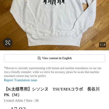
1
/
4
View content in English
*Mercari is currently experimenting with human and machine translations on our site.
Just a friendly reminder: while we strive for accuracy, please be aware that machine
translated content may not be perfect.
Report Translation issue
【K太様専用】シソンヌ TSUTAYAコラボ 長谷川
PK（M）
 / 
United Athle
Size
 : 
M