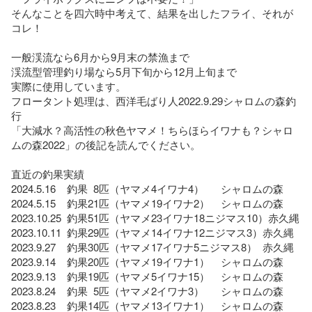
そんなことを四六時中考えて、結果を出したフライ、それが
コレ！

一般渓流なら6月から9月末の禁漁まで

渓流型管理釣り場なら5月下旬から12月上旬まで

実際に使用しています。

フロータント処理は、西洋毛ばり人2022.9.29シャロムの森釣
行

「大減水？高活性の秋色ヤマメ！ちらほらイワナも？シャロ
ムの森2022」の後記を読んでください。

直近の釣果実績

2024.5.16    釣果  8匹（ヤマメ4イワナ4）      シャロムの森

2024.5.15    釣果21匹（ヤマメ19イワナ2）    シャロムの森

2023.10.25  釣果51匹（ヤマメ23イワナ18ニジマス10）赤久縄

2023.10.11  釣果29匹（ヤマメ14イワナ12ニジマス3）赤久縄

2023.9.27    釣果30匹（ヤマメ17イワナ5ニジマス8）  赤久縄

2023.9.14    釣果20匹（ヤマメ19イワナ1）    シャロムの森

2023.9.13    釣果19匹（ヤマメ5イワナ15）    シャロムの森

2023.8.24    釣果  5匹（ヤマメ2イワナ3）      シャロムの森

2023.8.23    釣果14匹（ヤマメ13イワナ1）    シャロムの森
