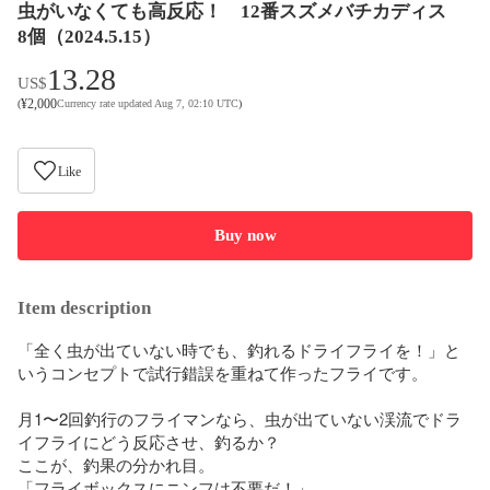
虫がいなくても高反応！ 12番スズメバチカディス
8個（2024.5.15）
13.28
US$
¥
2,000
(
Currency rate updated Aug 7, 02:10 UTC
)
Like
Buy now
Item description
「全く虫が出ていない時でも、釣れるドライフライを！」と
いうコンセプトで試行錯誤を重ねて作ったフライです。

月1〜2回釣行のフライマンなら、虫が出ていない渓流でドラ
イフライにどう反応させ、釣るか？

ここが、釣果の分かれ目。

「フライボックスにニンフは不要だ！」
