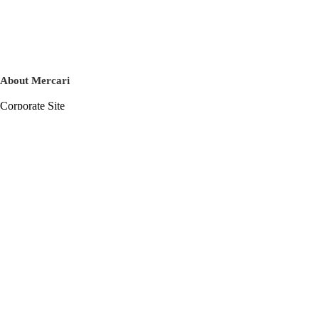
About Mercari
Corporate Site
Mercari Careers
Latest News
Official Blog
Press Kit
Mercari US
m department
Help
Help Center
Inquiry History List
Privacy Policy & Terms of Service
Terms of Service
Privacy Policy
Cookie Policy
Basic Policy on the Management of Personal Data Security