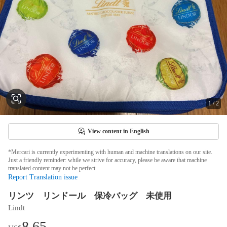
1
/
2
View content in English
*Mercari is currently experimenting with human and machine translations on our site.
Just a friendly reminder: while we strive for accuracy, please be aware that machine
translated content may not be perfect.
Report Translation issue
リンツ リンドール 保冷バッグ 未使用
Lindt
8.65