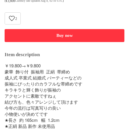
¥
3,600
(
Currency rate updated Aug 8, 02:10 UTC
)
2
Buy now
Item description
￥19.800→￥9.800

豪華  飾り付  振袖用  正絹  帯締め

成人式 卒業式 結婚式 パーティーなどの

振袖にぴったりのカラフルな帯締めです

キラキラと輝く飾りが振袖の

アクセントに素敵ですねぇ

結び方も、色々アレンジして頂けます

今年の流行は写真写りの良い

小物使いが決めてです

★長さ  約 165cm   幅  1.2cm
