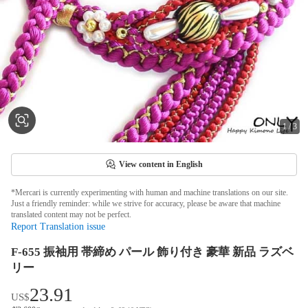
1
/
3
View content in English
*Mercari is currently experimenting with human and machine translations on our site.
Just a friendly reminder: while we strive for accuracy, please be aware that machine
translated content may not be perfect.
Report Translation issue
F-655 振袖用 帯締め パール 飾り付き 豪華 新品 ラズベ
リー
23.91
US$