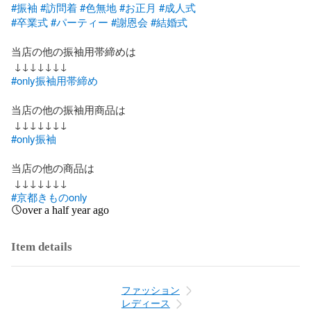
#振袖
#訪問着
#色無地
#お正月
#成人式
#卒業式
#パーティー
#謝恩会
#結婚式
当店の他の振袖用帯締めは

#only振袖用帯締め
当店の他の振袖用商品は

#only振袖
当店の他の商品は

#京都きものonly
over a half year ago
Item details
ファッション
レディース