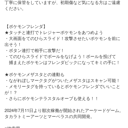
丁寧に保管をしていますが、初期傷など気になる方はご遠慮
ください。

【ポケモンフレンダ】

★タッチと連打でトレジャーポケモンをあつめよう

・大画面をてのひらスライド！攻撃させたいポケモンを前に
出そう！

・ボタン連打で相手に攻撃だ！

・てのひらスライドでボールをなげよう！ボールを投げて

　捕まえたポケモンはフレンダピックになってキミの手に！

★ポケモンメザスタとの連動も

・ながれぼしマークタグがついたメザスタはスキャン可能！

・メモリータグを持っているとポケモンフレンダでいいこと
が！？

・さらにポケモンテラスタルオーブも使える！！

2024年7月11日より順次稼働が開始されたアーケードゲーム。

タカラトミーアーツとマーベラスの共同開発。
