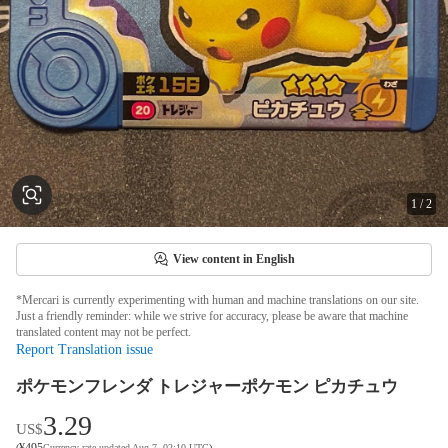
1
/
2
View content in English
*Mercari is currently experimenting with human and machine translations on our site.
Just a friendly reminder: while we strive for accuracy, please be aware that machine
translated content may not be perfect.
Report Translation issue
ポケモンフレンダ トレジャーポケモン ピカチュウ
3.29
US$
¥
495
(
Currency rate updated Aug 7, 02:10 UTC
)