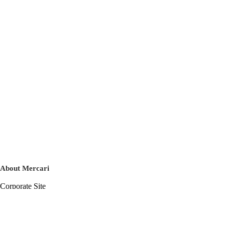
About Mercari
Corporate Site
Mercari Careers
Latest News
Official Blog
Press Kit