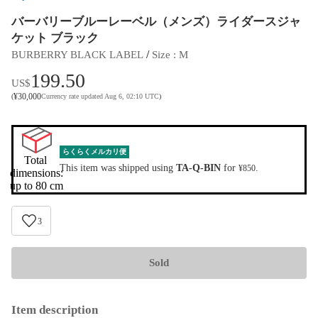
バーバリーブルーレーベル（メンズ）ライダースジャ
ケット ブラック
 / 
BURBERRY BLACK LABEL
Size
 : 
M
199.50
US$
¥
30,000
(
Currency rate updated Aug 6, 02:10 UTC
)
らくらくメルカリ便
Total 
This item was shipped using
TA-Q-BIN
for
.
¥850
dimensions:

up to 80 cm
3
Sold
Item description