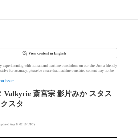
View content in English
ly experimenting with human and machine translations on our site. Just a friendly
strive for accuracy, please be aware that machine translated content may not be
on issue
Valkyrie 斎宮宗 影片みか スタス
 アクスタ
 updated Aug 8, 02:10 UTC
)