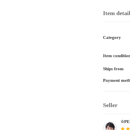
Item detai
Category
Item conditio
Ships from
Payment met
Seller
☆PE