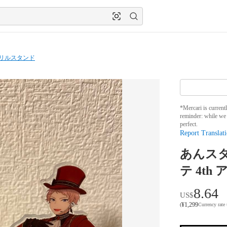
リルスタンド
*Mercari is current
reminder: while we 
perfect.
Report Translati
あんスタ 
テ 4th
8.64
US$
¥
1,299
(
Currency rate