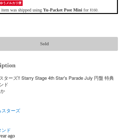
ゆうメルカリ便
 item was shipped using
Yu-Packet Post Mini
for
.
¥160
Sold
iption
! Starry Stage 4th Star's Parade July 円盤 特典 
ド

か

るスターズ
タンド
year ago