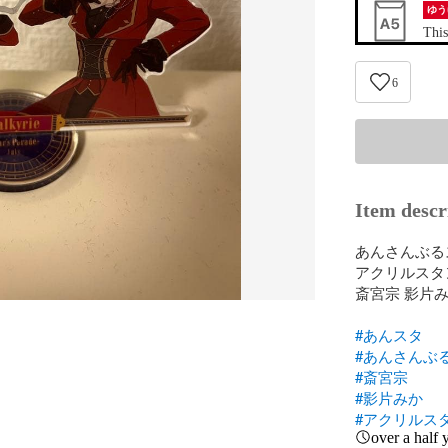
ゆう
This
6
Item descr
あんさんぶるスターズ!
アクリルスタン
斎宮宗 影片み
#あんスタ
#あんさんぶ
#斎宮宗
#影片みか
#アクリルス
over a half 