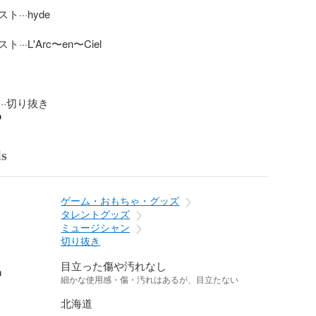
··hyde

··L'Arc〜en〜Ciel

··切り抜き
o
ls
ゲーム・おもちゃ・グッズ
タレントグッズ
ミュージシャン
切り抜き
目立った傷や汚れなし
n
細かな使用感・傷・汚れはあるが、目立たない
北海道