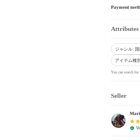
Payment met
Attributes
ジャンル: 
アイテム種別
You can search for 
Seller
Mari
Ve