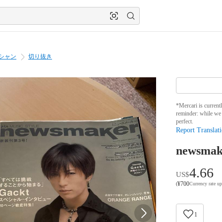
シャン
切り抜き
*Mercari is current
reminder: while we 
perfect.
Report Translati
newsm
4.66
US$
¥
700
(
Currency rate u
1