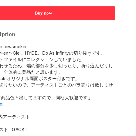
Buy now
iption
le newsmaker 

c〜en〜Ciel、HYDE、Do As Infinityの切り抜きです。

トファイルにコレクションしていました。

わせるため、端の部分を少し切ったり、折り込んだりし
、全体的に美品だと思います。

cktオリジナル両面ポスター付きです。

切りたいので、アーティストごとのバラ売りは致しませ
t
国内アーティスト

···GACKT
