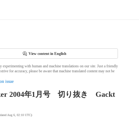
View content in English
ly experimenting with human and machine translations on our site. Just a friendly
strive for accuracy, please be aware that machine translated content may not be
on issue
aker 2004年1月号 切り抜き Gackt
pdated Aug 6, 02:10 UTC
)