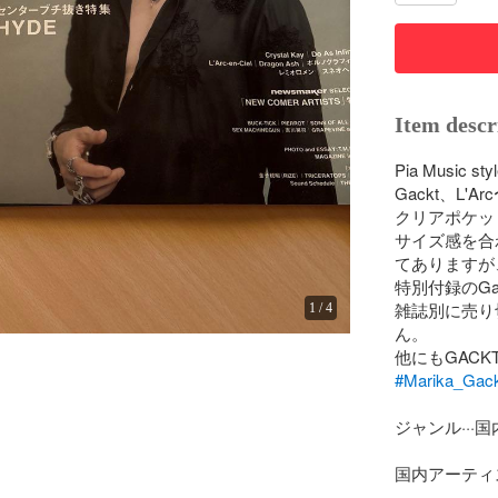
Item descr
Pia Music sty
Gackt、L'Ar
クリアポケッ
サイズ感を合
てありますが
特別付録のGa
雑誌別に売り
1
/
4
ん。

#Marika_Gack
ジャンル···
国内アーティスト