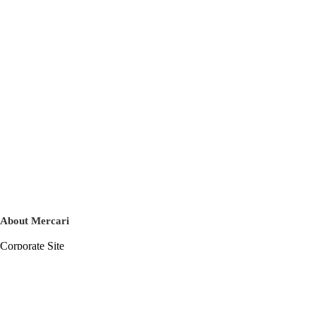
About Mercari
Corporate Site
Mercari Careers
Latest News
Official Blog
Press Kit
Mercari US