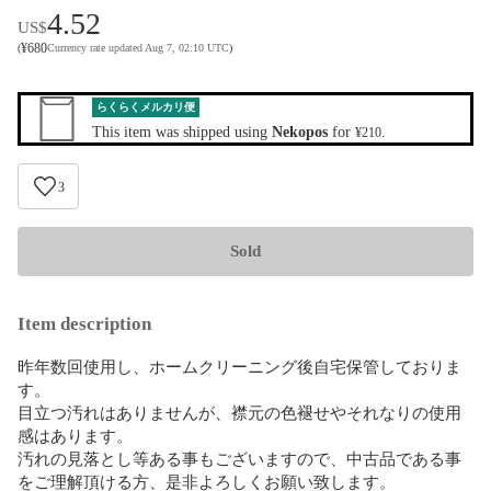
4.52
US$
¥
680
(
Currency rate updated Aug 7, 02:10 UTC
)
らくらくメルカリ便
This item was shipped using
Nekopos
for
.
¥210
3
Sold
Item description
昨年数回使用し、ホームクリーニング後自宅保管しておりま
す。

目立つ汚れはありませんが、襟元の色褪せやそれなりの使用
感はあります。

汚れの見落とし等ある事もございますので、中古品である事
をご理解頂ける方、是非よろしくお願い致します。
