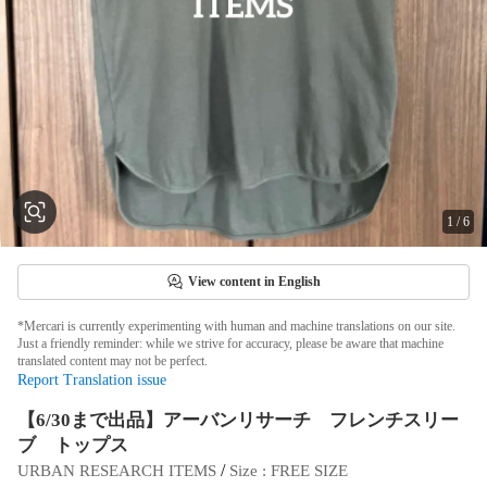
1
/
6
View content in English
*Mercari is currently experimenting with human and machine translations on our site.
Just a friendly reminder: while we strive for accuracy, please be aware that machine
translated content may not be perfect.
Report Translation issue
【6/30まで出品】アーバンリサーチ フレンチスリー
ブ トップス
 / 
URBAN RESEARCH ITEMS
Size
 : 
FREE SIZE