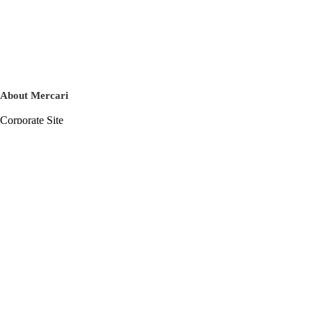
About Mercari
Corporate Site
Mercari Careers
Latest News
Official Blog
Press Kit
Mercari US
m department
Help
Help Center
Inquiry History List
Privacy Policy & Terms of Service
Terms of Service
Privacy Policy
Cookie Policy