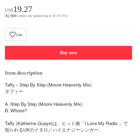
19.27
US$
¥
2,900
(
Currency rate updated Aug 8, 02:10 UTC
)
Like
Buy now
Item description
Taffy – Step By Step (Moore Heavenly Mix)

タフィー

A. Step By Step (Moore Heavenly Mix)

B. Whose?

Taffy (Katherine Quaye)は、ヒット曲「I Love My Radio 」で
知られるUKのイタロ／ハイエナジーシンガー。
