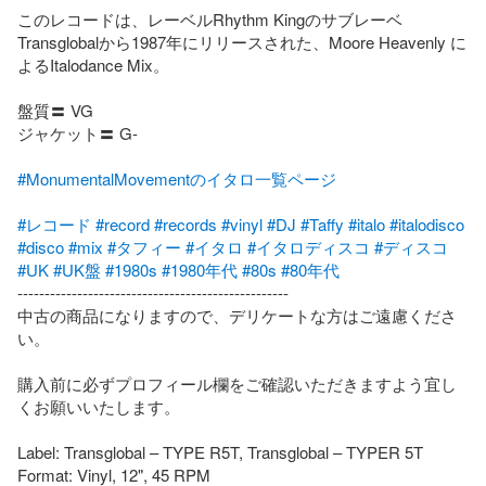
このレコードは、レーベルRhythm Kingのサブレーベ
Transglobalから1987年にリリースされた、Moore Heavenly に
よるItalodance Mix。

盤質〓 VG

ジャケット〓 G-

#MonumentalMovementのイタロ一覧ページ
#レコード
#record
#records
#vinyl
#DJ
#Taffy
#italo
#italodisco
#disco
#mix
#タフィー
#イタロ
#イタロディスコ
#ディスコ
#UK
#UK盤
#1980s
#1980年代
#80s
#80年代
--------------------------------------------------

中古の商品になりますので、デリケートな方はご遠慮くださ
い。

購入前に必ずプロフィール欄をご確認いただきますよう宜し
くお願いいたします。

Label: Transglobal – TYPE R5T, Transglobal – TYPER 5T

Format: Vinyl, 12", 45 RPM
