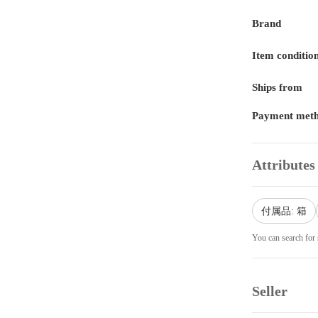
Brand
Item conditio
Ships from
Payment met
Attributes
付属品: 箱
You can search for 
Seller