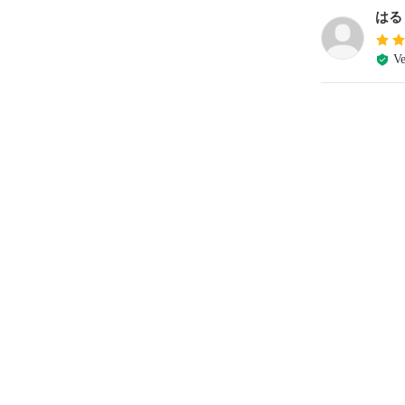
はる
Ve
e