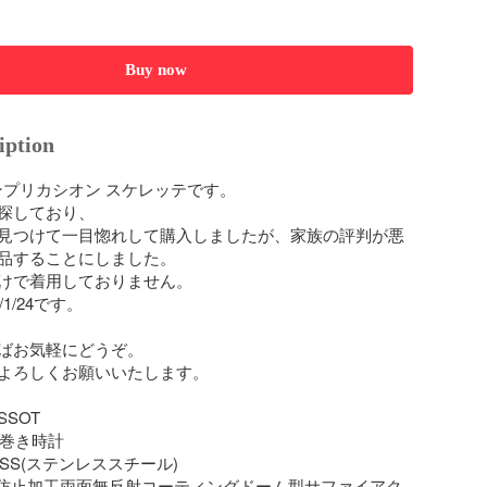
Buy now
iption
Tコンプリカシオン スケレッテです。

探しており、

見つけて一目惚れして購入しましたが、家族の評判が悪
品することにしました。

けで着用しておりません。

1/24です。

ばお気軽にどうぞ。

よろしくお願いいたします。

SSOT

動巻き時計

 SS(ステンレススチール)

:傷防止加工両面無反射コーティングドーム型サファイアク