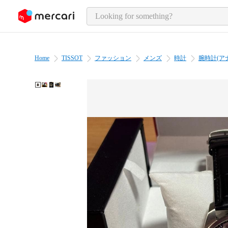
o page content
Home
TISSOT
ファッション
メンズ
時計
腕時計(ア