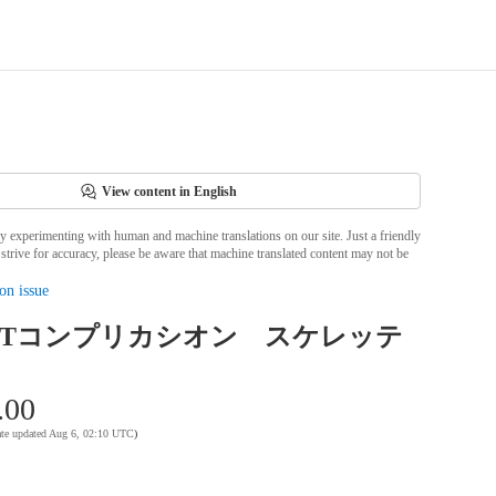
View content in English
ly experimenting with human and machine translations on our site. Just a friendly
strive for accuracy, please be aware that machine translated content may not be
on issue
OT Tコンプリカシオン スケレッテ
.00
ate updated Aug 6, 02:10 UTC
)