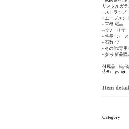
リスタルガラス
- ストラップ
- ムーブメン
- 直径:43㎜

-パワーリザー
- 特長: シ
- 石数:17

- その他:専
- 参考:新品購入
付属品···箱,
8 days ago
Item detai
Category