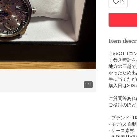
19
Item descr
TISSOT 
手巻き時計を
地方の三越で
かったため出
手に当てただ
購入日は2025/
1
/
4
ご質問等あれ
ご検討のほど
- ブランド: TI
- モデル: 自
- ケース素材:
- 風防素材