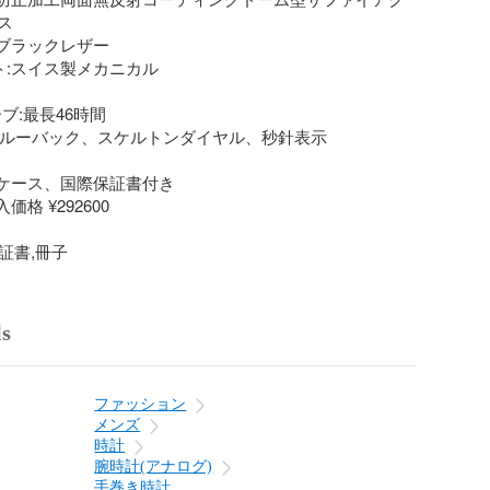


:ブラックレザー

ト:スイス製メカニカル

ブ:最長46時間

ースルーバック、スケルトンダイヤル、秒針表示

用ケース、国際保証書付き

価格 ¥292600

保証書,冊子
ls
ファッション
メンズ
時計
腕時計(アナログ)
手巻き時計