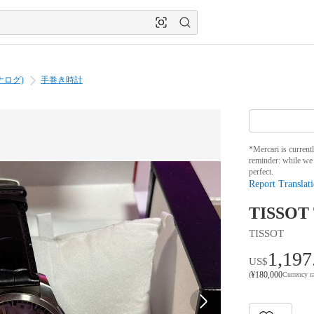
ナログ)
手巻き時計
*Mercari is current
reminder: while we 
perfect.
Report Translati
TISS
TISSOT
1,197
US$
¥
180,000
(
Currency r