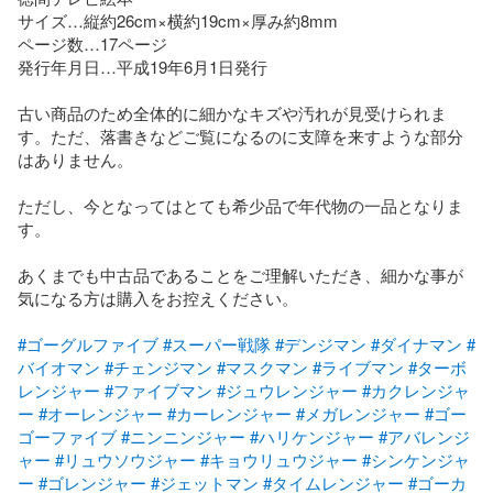
サイズ…縦約26cm×横約19cm×厚み約8mm

ページ数…17ページ

発行年月日…平成19年6月1日発行

古い商品のため全体的に細かなキズや汚れが見受けられま
す。ただ、落書きなどご覧になるのに支障を来すような部分
はありません。

ただし、今となってはとても希少品で年代物の一品となりま
す。

あくまでも中古品であることをご理解いただき、細かな事が
気になる方は購入をお控えください。

#ゴーグルファイブ
#スーパー戦隊
#デンジマン
#ダイナマン
#
バイオマン
#チェンジマン
#マスクマン
#ライブマン
#ターボ
レンジャー
#ファイブマン
#ジュウレンジャー
#カクレンジャ
ー
#オーレンジャー
#カーレンジャー
#メガレンジャー
#ゴー
ゴーファイブ
#ニンニンジャー
#ハリケンジャー
#アバレンジ
ャー
#リュウソウジャー
#キョウリュウジャー
#シンケンジャ
ー
#ゴレンジャー
#ジェットマン
#タイムレンジャー
#ゴーカ