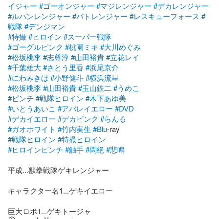
イジャー
#ゴーオンジャー
#マジレンジャー
#デカレンジャー
#ルパンレンジャー
#パトレンジャー
#レスキューフォース
#
戦隊
#デンジマン
#特撮
#ヒロイン
#スーパー戦隊
#ゴーグルピンク
#桃園ミキ
#大川めぐみ
#松坂桃李
#志尊淳
#山田裕貴
#立花レイ
#千葉雄大
#さとう里香
#浜尾京介
#にわみきほ
#小野健斗
#横浜流星
#松坂桃李
#山田裕貴
#玉山鉄二
#うめこ
#ピンチ
#戦隊ヒロイン
#木下あゆ美
#いとうあいこ
#アバレイエロー
#DVD
#デカイエロー
#デカピンク
#らんる
#ガオホワイト
#竹内実生
#Blu
#戦隊ヒロイン
#特撮ヒロイン
#ヒロインピンチ
#触手
#悶絶
#悲鳴
平成...獣拳戦隊ゲキレンジャー

キャラクター名1...ゲキイエロー

巨大ロボ1...ゲキトージャ