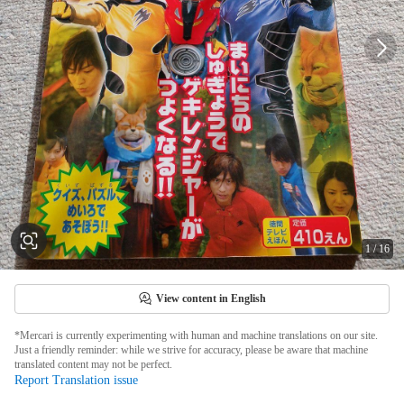
1
/
16
View content in English
*Mercari is currently experimenting with human and machine translations on our site.
Just a friendly reminder: while we strive for accuracy, please be aware that machine
translated content may not be perfect.
Report Translation issue