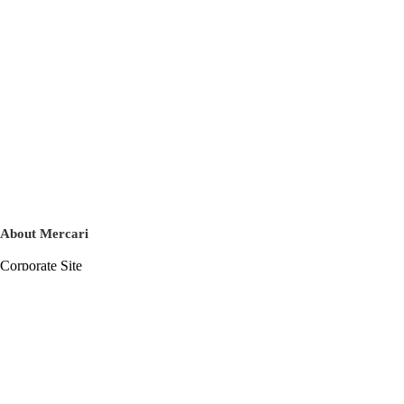
About Mercari
Corporate Site
Mercari Careers
Latest News
Official Blog
Press Kit
Mercari US
m department
Help