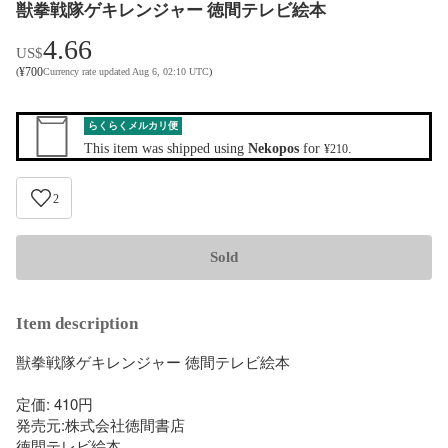
獣拳戦隊ゲキレンジャー 徳間テレビ絵本
4.66
US$
¥
700
(
Currency rate updated Aug 6, 02:10 UTC
)
らくらくメルカリ便
This item was shipped using
Nekopos
for
.
¥210
2
Sold
Item description
獣拳戦隊ゲキレンジャー 徳間テレビ絵本

定価: 410円

発売元:株式会社徳間書店

徳間テレビ絵本
