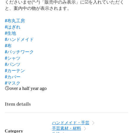
くださいませ(^-^)「販売中のみ表示」に☑︎を入れていただく
と、案内中の物が表示されます。

#布丸工房
#はぎれ
#生地
#ハンドメイド
#布
#パッチワーク
#シャツ
#パンツ
#カーテン
#カバー
#マスク
over a half year ago
Item details
ハンドメイド・手芸
手芸素材・材料
Category