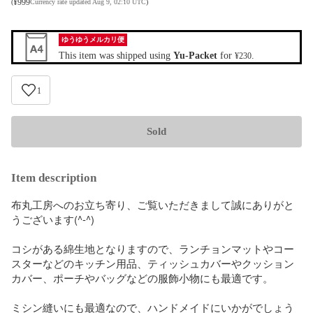
¥
999
(
Currency rate updated Aug 9, 02:10 UTC
)
ゆうゆうメルカリ便
This item was shipped using
Yu-Packet
for
.
¥230
1
Sold
Item description
布丸工房へのお立ち寄り、ご覧いただきまして誠にありがと
うございます(^-^)

コシがある綿生地となりますので、ランチョンマットやコー
スターなどのキッチン用品、ティッシュカバーやクッション
カバー、ポーチやバッグなどの服飾小物にも最適です。

ミシン縫いにも最適なので、ハンドメイドにいかがでしょう