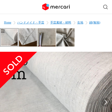
Home
ハンドメイド・手芸
手芸素材・材料
生地
綿(無地)