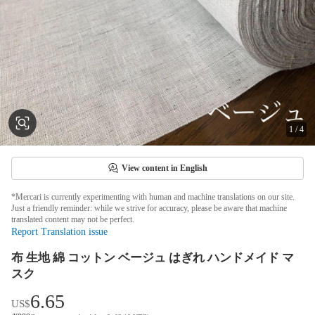
1
/
4
View content in English
*Mercari is currently experimenting with human and machine translations on our site.
Just a friendly reminder: while we strive for accuracy, please be aware that machine
translated content may not be perfect.
Report Translation issue
布 生地 綿 コットン ベージュ はぎれ ハンドメイド マ
スク
6.65
US$