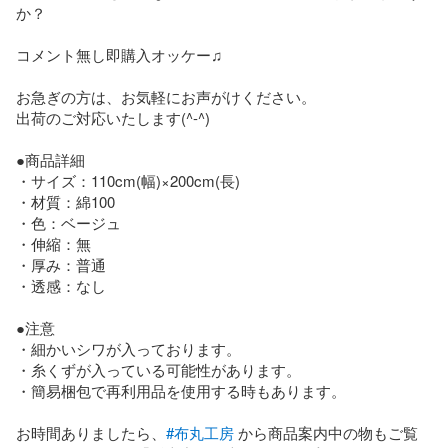
か？

コメント無し即購入オッケー♫

お急ぎの方は、お気軽にお声がけください。

出荷のご対応いたします(^-^)

●商品詳細

・サイズ：110cm(幅)×200cm(長)

・材質：綿100

・色：ベージュ

・伸縮：無

・厚み：普通

・透感：なし

●注意

・細かいシワが入っております。

・糸くずが入っている可能性があります。

・簡易梱包で再利用品を使用する時もあります。

お時間ありましたら、
#布丸工房
 から商品案内中の物もご覧