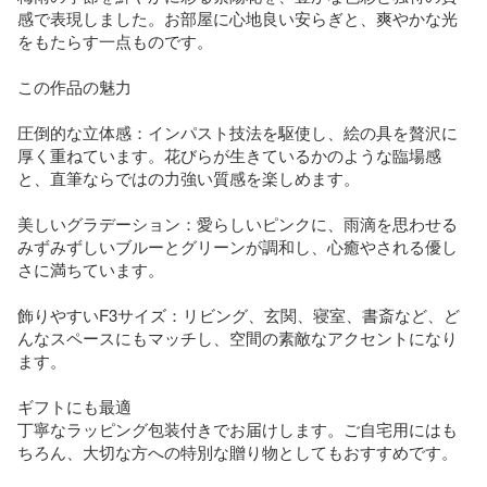
感で表現しました。お部屋に心地良い安らぎと、爽やかな光
をもたらす一点ものです。

この作品の魅力

圧倒的な立体感：インパスト技法を駆使し、絵の具を贅沢に
厚く重ねています。花びらが生きているかのような臨場感
と、直筆ならではの力強い質感を楽しめます。

美しいグラデーション：愛らしいピンクに、雨滴を思わせる
みずみずしいブルーとグリーンが調和し、心癒やされる優し
さに満ちています。

飾りやすいF3サイズ：リビング、玄関、寝室、書斎など、ど
んなスペースにもマッチし、空間の素敵なアクセントになり
ます。

ギフトにも最適

丁寧なラッピング包装付きでお届けします。ご自宅用にはも
ちろん、大切な方への特別な贈り物としてもおすすめです。
