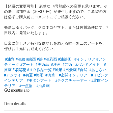
【額縁の変更可能】 豪華なF4号額縁への変更も承ります。そ
の際、追加料金（2〜3万円）が発生しますので、ご希望の方
は必ずご購入前にコメントにてご相談ください。

発送はゆうパック、クロネコヤマト、または佐川急便にて、7
日以内に発送いたします。

日常に美しさと特別な癒やしを添える唯一無二のアートを、
ぜひお手元にお迎えください。

#油彩
#油絵
#絵画
#絵
#油彩画
#油絵画
#インテリア
#アン
ティーク
#アート
#美術品
#洋画
#芸術
#ハンドメイド
#
原画
#紫陽花
#ＨＲ作品一覧
#風景
#風景画
#自然
#あじさい
#アジサイ
#初夏
#梅雨
#肉筆
#玄関インテリア
#リビング
インテリア
#モダンアート
#テクスチャーアート
#北欧イン
テリア
#一点物
#抽象画
2 months ago
Item details