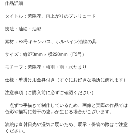
作品詳細

タイトル：紫陽花、雨上がりのプレリュード

技法：油絵・油彩

素材：F3号キャンバス、ホルベイン油絵の具

サイズ：縦273mm × 横220mm（F3号）

モチーフ：紫陽花・梅雨・雨・水たまり

仕様：壁掛け用金具付き（すぐにお好きな場所に飾れます）

注意事項（ご購入前に必ずご確認ください）

一点ずつ手描きで制作しているため、画像と実際の作品では
色彩や描写に若干の違いが生じる場合がございます。

油絵は直射日光や湿気に弱いため、展示・保管の際はご注意
ください。
