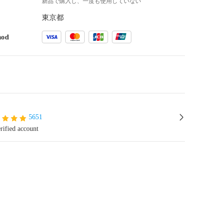
新品で購入し、一度も使用していない
東京都
hod
5651
rified account