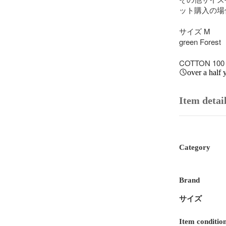
ット購入の場
サイズ M

green Forest

COTTON 10
over a half 
Item detai
Category
Brand
サイズ
Item conditio