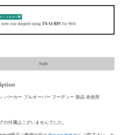
らくメルカリ便
 item was shipped using
TA-Q-BIN
for
.
¥850
Sold
iption
ーン パーカー プルオーバー フーディー 新品 未使用

グの付属はございませんでした。

bott商品ご希望の方は 
#nounoubott
 からご覧下さい。セ