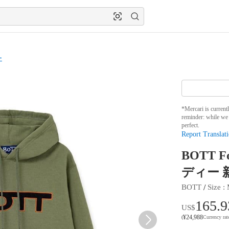
ー
*Mercari is current
reminder: while we 
perfect.
Report Translati
BOTT 
ディー 
 / 
BOTT
Size
 : 
165.9
US$
¥
24,988
(
Currency ra