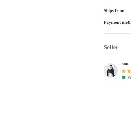
Ships from
Payment met
Seller
nou
Ve