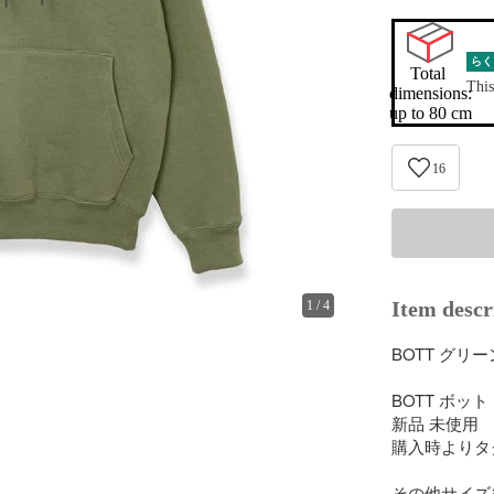
らく
Total 
This
dimensions:

up to 80 cm
16
Item descr
1
/
4
BOTT グリ
BOTT ボット

新品 未使用

購入時よりタ
その他サイズや