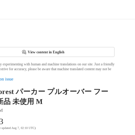
View content in English
ly experimenting with human and machine translations on our site. Just a friendly
strive for accuracy, please be aware that machine translated content may not be
on issue
Forest パーカー プルオーバー フー
新品 未使用 M
M
3
te updated Aug 7, 02:10 UTC
)