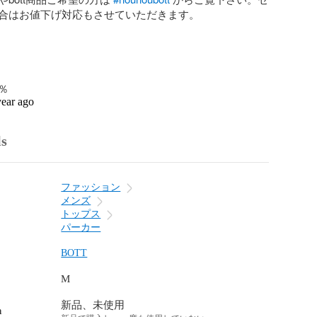
合はお値下げ対応もさせていただきます。

0％
year ago
ls
ファッション
メンズ
トップス
パーカー
BOTT
M
新品、未使用
n