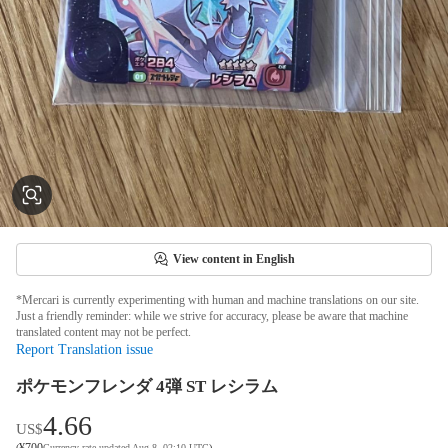
View content in English
*Mercari is currently experimenting with human and machine translations on our site.
Just a friendly reminder: while we strive for accuracy, please be aware that machine
translated content may not be perfect.
Report Translation issue
ポケモンフレンダ 4弾 ST レシラム
4.66
US$
¥
700
(
Currency rate updated Aug 8, 02:10 UTC
)