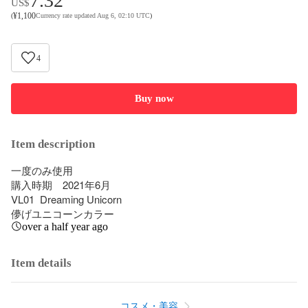
7.32
US$
¥
1,100
(
Currency rate updated Aug 6, 02:10 UTC
)
4
Buy now
Item description
一度のみ使用

購入時期　2021年6月

VL01  Dreaming Unicorn

儚げユニコーンカラー
over a half year ago
Item details
コスメ・美容