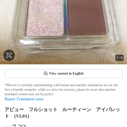
1
/
6
View content in English
*Mercari is currently experimenting with human and machine translations on our site.
Just a friendly reminder: while we strive for accuracy, please be aware that machine
translated content may not be perfect.
Report Translation issue
アピュー フルショット ルーティーン アイパレッ
ト (VL01)