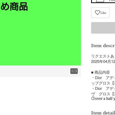
Like
Item descr
リクエストあ
2025年04
1
/
3
■ 商品内容

・Dior　
ップグロス【
・Dior　
ヴ　グロス【
over a half 
Item detai