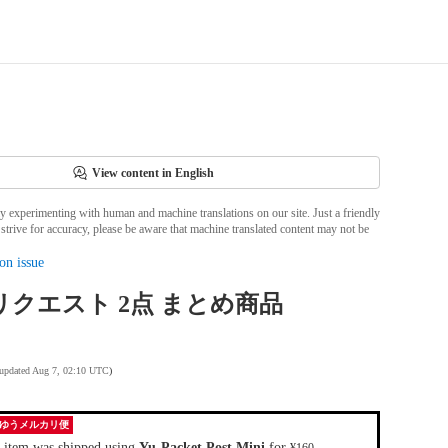
View content in English
ly experimenting with human and machine translations on our site. Just a friendly
strive for accuracy, please be aware that machine translated content may not be
on issue
リクエスト 2点 まとめ商品
 updated Aug 7, 02:10 UTC
)
ゆうメルカリ便
 item was shipped using
Yu-Packet Post Mini
for
.