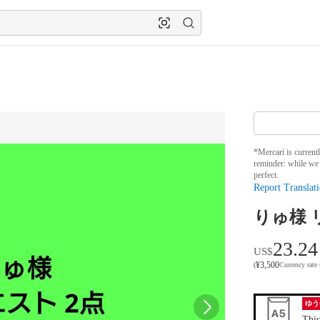
*Mercari is current
reminder: while we 
perfect.
Report Translati
りゅ様 
23.24
US$
¥
3,500
(
Currency rate
ゆう
This