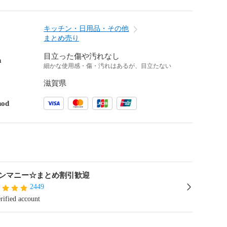
キッチン・日用品・その他
まとめ売り
目立った傷や汚れなし
n
細かな使用感・傷・汚れはあるが、目立たない
滋賀県
hod
ンマニー☆まとめ割引歓迎
2449
rified account