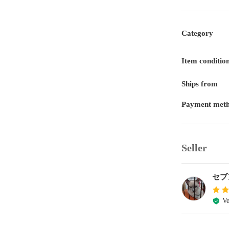
Category
Item conditio
Ships from
Payment met
Seller
セブ
Ve