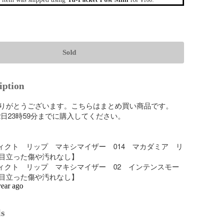
¥160
Sold
iption
りがとうございます。こちらはまとめ買い商品です。

月12日23時59分までに購入してください。

アディクト　リップ　マキシマイザー　014　マカダミア　リ
目立った傷や汚れなし】

アディクト　リップ　マキシマイザー　02　インテンスモー
目立った傷や汚れなし】
year ago
ls