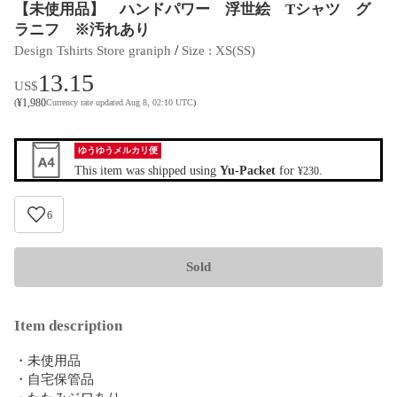
【未使用品】 ハンドパワー 浮世絵 Tシャツ グ
ラニフ ※汚れあり
 / 
Design Tshirts Store graniph
Size
 : 
XS(SS)
13.15
US$
¥
1,980
(
Currency rate updated Aug 8, 02:10 UTC
)
ゆうゆうメルカリ便
This item was shipped using
Yu-Packet
for
.
¥230
6
Sold
Item description
・未使用品

・自宅保管品

・たたみジワあり
