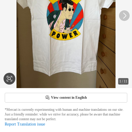
1
/
11
View content in English
*Mercari is currently experimenting with human and machine translations on our site.
Just a friendly reminder: while we strive for accuracy, please be aware that machine
translated content may not be perfect.
Report Translation issue