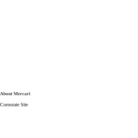
About Mercari
Corporate Site
Mercari Careers
Latest News
Official Blog
Press Kit
Mercari US
m department