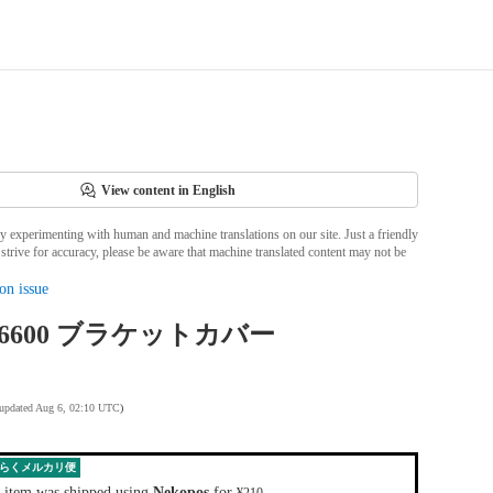
View content in English
ly experimenting with human and machine translations on our site. Just a friendly
strive for accuracy, please be aware that machine translated content may not be
on issue
00/6600 ブラケットカバー
 updated Aug 6, 02:10 UTC
)
らくメルカリ便
 item was shipped using
Nekopos
for
.