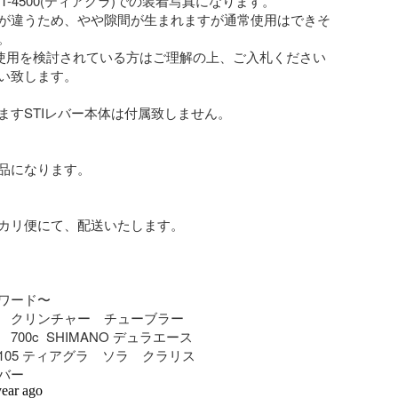
T-4500(ティアグラ)での装着写真になります。

が違うため、やや隙間が生まれますが通常使用はできそ


0での使用を検討されている方はご理解の上、ご入札ください
い致します。

ますSTIレバー本体は付属致しません。

品になります。

カリ便にて、配送いたします。

ワード〜

　クリンチャー　チューブラー

00c  SHIMANO デュラエース

05 ティアグラ　ソラ　クラリス

バー
year ago