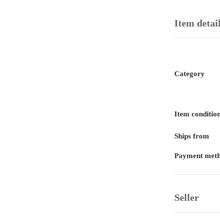
Item detai
Category
Item conditio
Ships from
Payment met
Seller