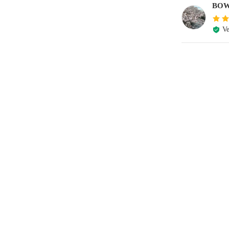
BO
Ve
e