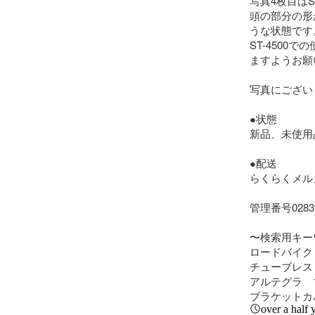
写真4枚目はS
頭の部分の形
うな状態です。
ST-450
ますようお願
写真にござい
●状態

新品、未使用
●配送

らくらくメル
管理番号0283

〜検索用キー
ロードバイク
チューブレス　7
アルテグラ　1
ブラケットカ
over a half 