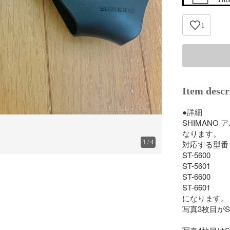
1
Item descr
●詳細

SHIMANO
なります。

1
/
4
対応する型番

ST-5600

ST-5601

ST-6600

ST-6601

になります。

写真3枚目がS