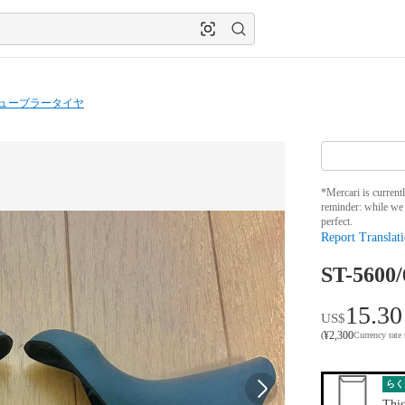
ューブラータイヤ
*Mercari is current
reminder: while we 
perfect.
Report Translati
ST-56
15.30
US$
¥
2,300
(
Currency rate
らく
This