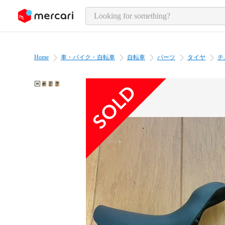
o page content
Home
車・バイク・自転車
自転車
パーツ
タイヤ
チ