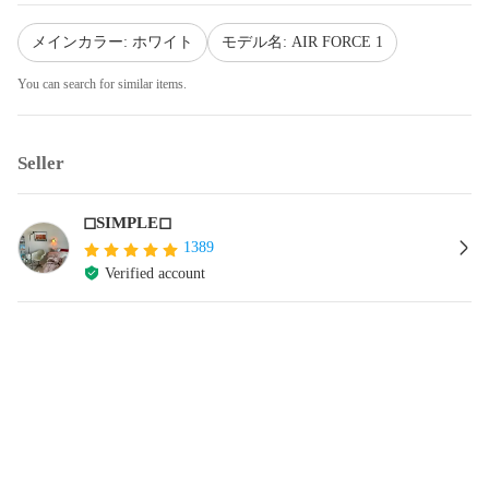
メインカラー: ホワイト
モデル名: AIR FORCE 1
You can search for similar items.
Seller
◻︎SIMPLE◻︎
1389
Verified account