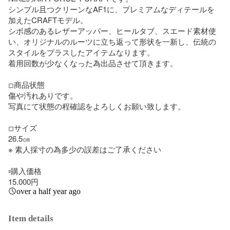
シンプル且つクリーンなAF1に、プレミアムなディテールを
加えたCRAFTモデル。

シボ感のあるレザーアッパー、ヒールタブ、スエード素材使
い、オリジナルのルーツに立ち返って形状を一新し、伝統の
スタイルをプラスしたアイテムなります。

着用回数が少なくなった為出品させて頂きます。

◽︎商品状態

傷や汚れありです。

写真にて状態の程確認をよろしくお願い致します。

◽︎サイズ

26.5㎝

※ 素人採寸の為多少の誤差はご了承ください

▫︎購入価格

15.000円
over a half year ago
Item details