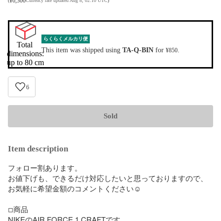
¥
6,300
(
Currency rate updated Aug 8, 02:10 UTC
)
らくらくメルカリ便
Total 
This item was shipped using
TA-Q-BIN
for
.
¥850
dimensions:

up to 80 cm
6
Sold
Item description
フォロー割あります。

お値下げも、できるだけ対応したいと思っておりますので、
お気軽に希望金額のコメントください☺︎ 

◽︎商品

NIKEのAIR FORCE 1 CRAFTです。
