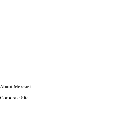
About Mercari
Corporate Site
Mercari Careers
Latest News
Official Blog
Press Kit
Mercari US
m department
Help