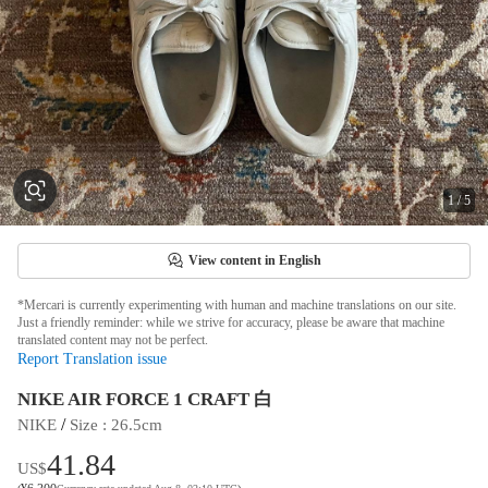
1
/
5
View content in English
*Mercari is currently experimenting with human and machine translations on our site.
Just a friendly reminder: while we strive for accuracy, please be aware that machine
translated content may not be perfect.
Report Translation issue
NIKE AIR FORCE 1 CRAFT 白
 / 
NIKE
Size
 : 
26.5cm
41.84
US$