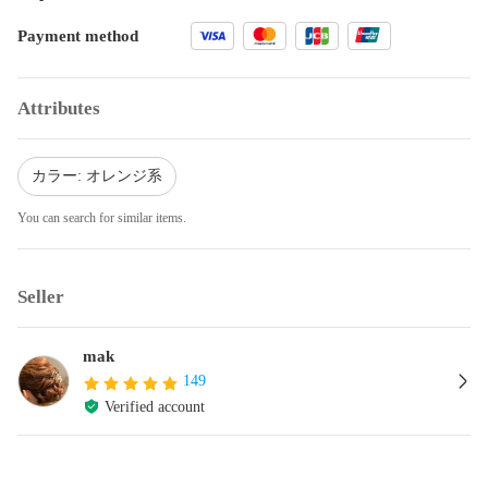
Payment method
Attributes
カラー: オレンジ系
You can search for similar items.
Seller
mak
149
Verified account