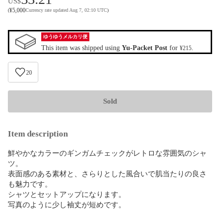
US$
¥
5,000
(
Currency rate updated Aug 7, 02:10 UTC
)
ゆうゆうメルカリ便
This item was shipped using
Yu-Packet Post
for
.
¥215
20
Sold
Item description
鮮やかなカラーのギンガムチェックがレトロな雰囲気のシャ
ツ。

表面感のある素材と、さらりとした風合いで肌当たりの良さ
も魅力です。

シャツとセットアップになります。

写真のように少し袖丈が短めです。
