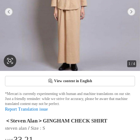
1
/
4
View content in English
*Mercari is currently experimenting with human and machine translations on our site.
Just a friendly reminder: while we strive for accuracy, please be aware that machine
translated content may not be perfect.
Report Translation issue
＜Steven Alan＞GINGHAM CHECK SHIRT
 / 
steven alan
Size
 : 
S
33.21