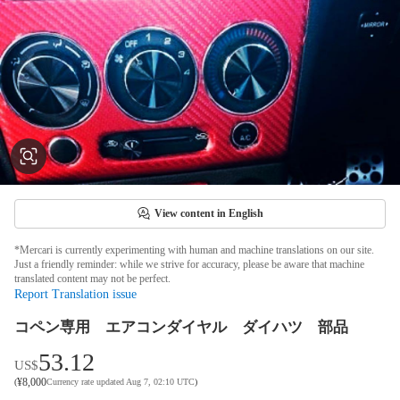
View content in English
*Mercari is currently experimenting with human and machine translations on our site.
Just a friendly reminder: while we strive for accuracy, please be aware that machine
translated content may not be perfect.
Report Translation issue
コペン専用 エアコンダイヤル ダイハツ 部品
53.12
US$
¥
8,000
(
Currency rate updated Aug 7, 02:10 UTC
)