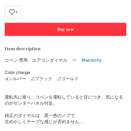
4
Buy now
Item description
コペン 専用　エアコンダイヤル　⇒ 　
#hierarchy
Color change

⊿シルバー　⊿ブラック　⊿ゴールド

運転先に座り、コペンを運転していると目につき、気になる
のがセンターパネル付近。

純正のダイヤルは、黒一色のノブで、

古めかしくチープな感じが否めません…
