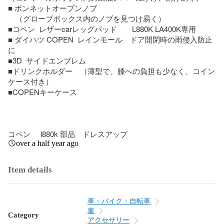
■ ボンネットオープンノブ　

　（グローブボックス内のノブを見つけ易く）

■コペン  レザーcarレッグパッド　　L880K LA400K専用

■ ダイハツ COPEN  レインモール　ドア開閉時の雨侵入防止
に　

■3D  サイドエンブレム

■ドリンクホルダー　（薄型で、膝への負担も少なく、コイン
ケース付き）

■COPENキーケース

コペン     l880k 部品　ドレスアップ
over a half year ago
Item details
車・バイク・自転車
車
Category
アクセサリー