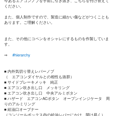
今あるエアコンノブを手前に引き抜き、こちらを付け替えて
ください。

また、個人制作ですので、製造に細かい傷などがつくことも
あります。ご理解ください。

また、その他にコペンをオシャレにするものを作製していま
す。

⇒ 　
#hierarchy
■ 内外気切り替えレバーノブ　

（　エアコンダイヤルとの相性も抜群）

■ サイドブレーキメッキ　純正　

■ エアコン吹き出し口　メッキリング　

■ エアコン吹き出し口　中央アルミボタン

■ ハザード　エアコンACボタン　オープンインジケータ　周
りのアルミリング

■ 給油口オープナー　

（コンソールボックス内の給油レバーにかけ、開け易く）
