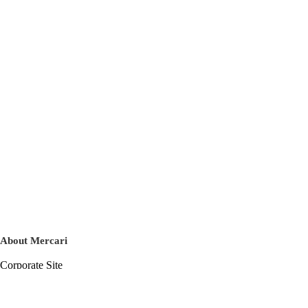
About Mercari
Corporate Site
Mercari Careers
Latest News
Official Blog