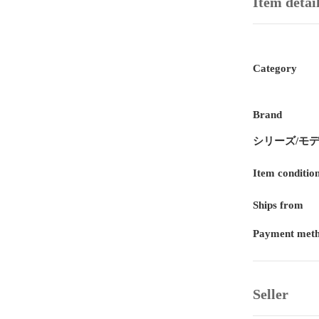
Item detai
Category
Brand
シリーズ/モ
Item conditio
Ships from
Payment met
Seller