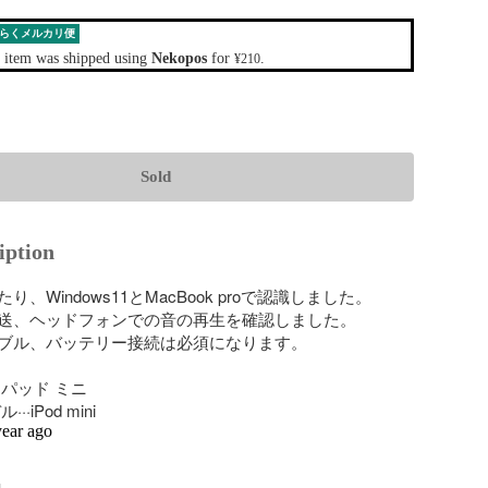
らくメルカリ便
 item was shipped using
Nekopos
for
.
¥210
Sold
iption
、Windows11とMacBook proで認識しました。

送、ヘッドフォンでの音の再生を確認しました。

ブル、バッテリー接続は必須になります。

パッド ミニ

·iPod mini
year ago