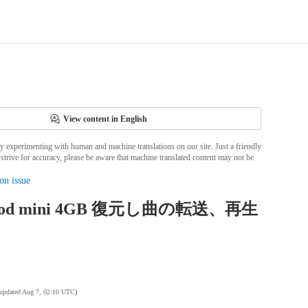
View content in English
ly experimenting with human and machine translations on our site. Just a friendly
strive for accuracy, please be aware that machine translated content may not be
on issue
 iPod mini 4GB 復元し曲の転送、再生
 updated Aug 7, 02:10 UTC
)