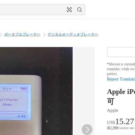
ポータブルプレーヤー
デジタルオーディオプレーヤー
*Mercari is current
reminder: while we 
perfect.
Report Translati
Apple
可
Apple
15.27
US$
¥
2,299
(
Currency rate