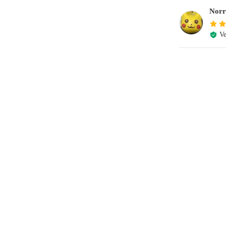
Norr
Ve
e