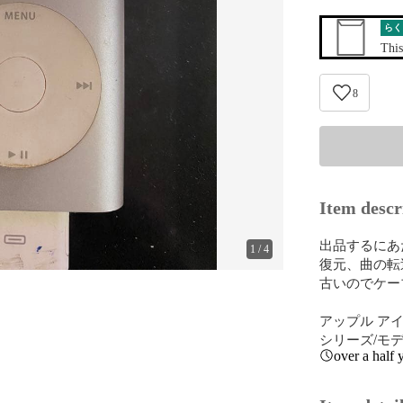
らく
This
8
Item descr
出品するにあたり
1
/
4
復元、曲の転
古いのでケー
アップル アイ
シリーズ/モデル··
over a half 