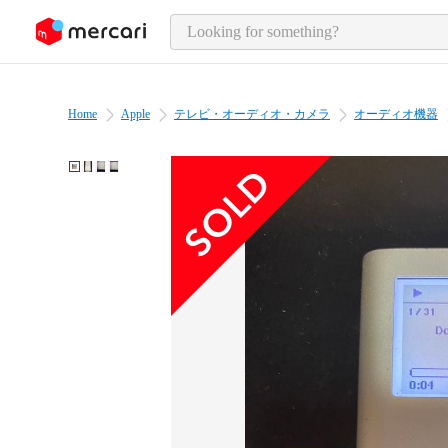
o page content
Home
Apple
テレビ・オーディオ・カメラ
オーディオ機器