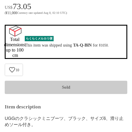
73.05
US$
¥
11,000
(
Currency rate updated Aug 8, 02:10 UTC
)
Total 
らくらくメルカリ便
dimensions:

This item was shipped using
TA-Q-BIN
for
.
¥1050
up to 100 
cm
10
Sold
Item description
UGGのクラシックミニブーツ、ブラック、サイズ6、滑り止
めソール付き。
