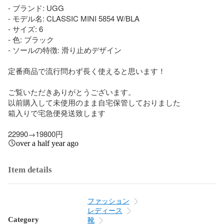
- ブランド: UGG

- モデル名: CLASSIC MINI 5854 W/BLA

- サイズ: 6

- 色: ブラック

- ソールの特徴: 滑り止めデザイン

定番商品で流行問わず長く使えると思います！

ご覧いただきありがとうございます。

以前購入して未使用のまま自宅保管しておりました

箱入りで宅急便発送致します

22990→19800円
over a half year ago
Item details
ファッション
レディース
Category
靴