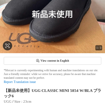
1
/
3
View content in English
*Mercari is currently experimenting with human and machine translations on our site.
Just a friendly reminder: while we strive for accuracy, please be aware that machine
translated content may not be perfect.
Report Translation issue
【新品未使用】UGG CLASSIC MINI 5854 W/BLA ブラ
ック6
 / 
UGG
Size
 : 
23cm