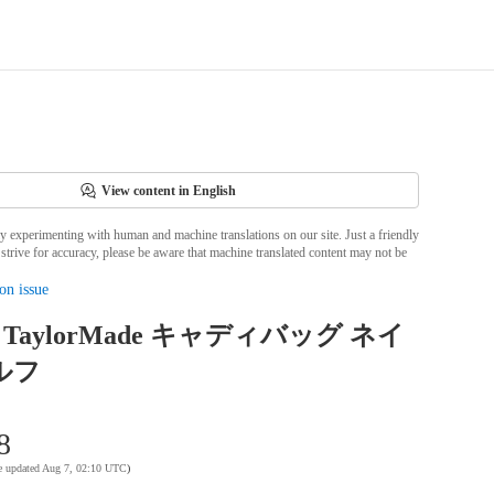
View content in English
ly experimenting with human and machine translations on our site. Just a friendly
strive for accuracy, please be aware that machine translated content may not be
on issue
aylorMade キャディバッグ ネイ
ルフ
8
te updated Aug 7, 02:10 UTC
)