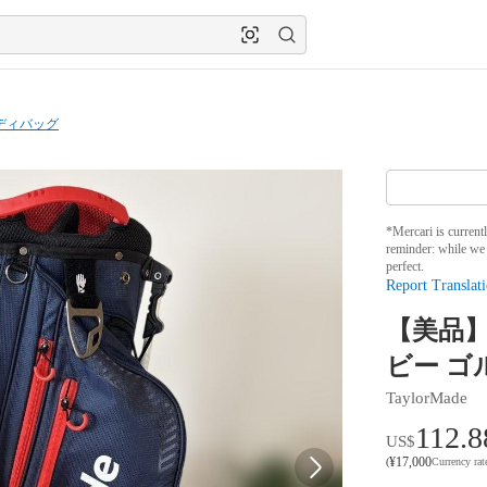
ディバッグ
*Mercari is current
reminder: while we 
perfect.
Report Translati
【美品】T
ビー ゴ
TaylorMade
112.8
US$
¥
17,000
(
Currency ra