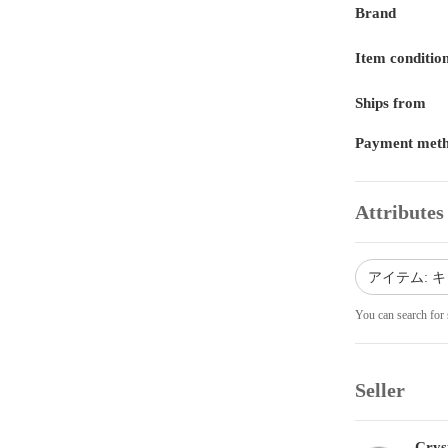
Brand
Item conditio
Ships from
Payment met
Attributes
アイテム: 
You can search for 
Seller
Crys