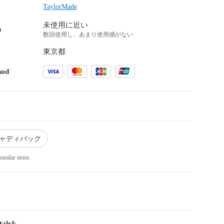
TaylorMade
未使用に近い
n
数回使用し、あまり使用感がない
東京都
hod
キャディバッグ
similar items.
talyk