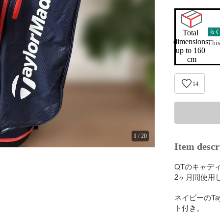
Total 
らく
dimensions:

This
up to 160 
cm
14
1
/
20
Item descr
QTのキャディ
2ヶ月間使用し
ネイビーのTa
ト付き。
