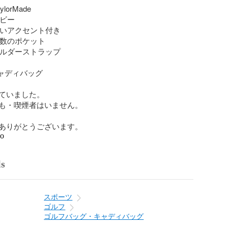
lorMade

ビー

 赤いアクセント付き

複数のポケット

ショルダーストラップ

キャディバッグ

ていました。

も・喫煙者はいません。

ありがとうございます。
go
ls
スポーツ
ゴルフ
ゴルフバッグ・キャディバッグ