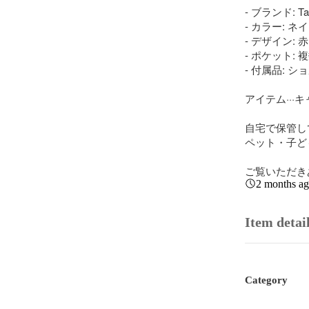
- ブランド: Tay
- カラー: ネイ
- デザイン:
- ポケット: 
- 付属品: 
アイテム···
自宅で保管し
ペット・子ど
ご覧いただき
2 months a
Item detai
Category