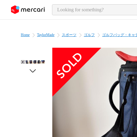
o page content
Home
TaylorMade
スポーツ
ゴルフ
ゴルフバッグ・キャ