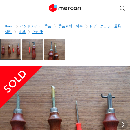
Home
ハンドメイド・手芸
手芸素材・材料
レザークラフト道具・
材料
道具
その他