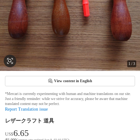
1
/
3
View content in English
*Mercari is currently experimenting with human and machine translations on our site.
Just a friendly reminder: while we strive for accuracy, please be aware that machine
translated content may not be perfect.
Report Translation issue
レザークラフト 道具
6.65
US$
¥
1,000
(
Currency rate updated Aug 9, 02:10 UTC
)