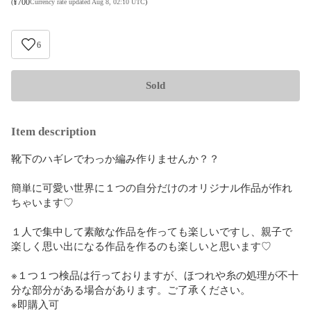
¥
700
(
Currency rate updated Aug 8, 02:10 UTC
)
6
Sold
Item description
靴下のハギレでわっか編み作りませんか？？

簡単に可愛い世界に１つの自分だけのオリジナル作品が作れ
ちゃいます♡

１人で集中して素敵な作品を作っても楽しいですし、親子で
楽しく思い出になる作品を作るのも楽しいと思います♡

※１つ１つ検品は行っておりますが、ほつれや糸の処理が不十
分な部分がある場合があります。ご了承ください。

※即購入可
