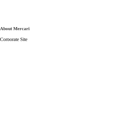
About Mercari
Corporate Site
Mercari Careers
Latest News
Official Blog
Press Kit
Mercari US
m department
Help
Help Center
Inquiry History List
Privacy Policy & Terms of Service
Terms of Service
Privacy Policy
Cookie Policy
Basic Policy on the Management of Personal Data Security
English
© Mercari, Inc.