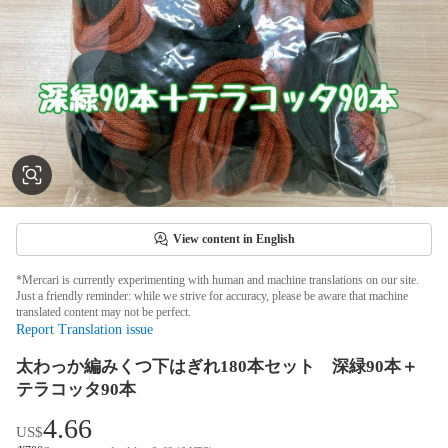
View content in English
*Mercari is currently experimenting with human and machine translations on our site.
Just a friendly reminder: while we strive for accuracy, please be aware that machine
translated content may not be perfect.
Report Translation issue
太わっか編みくつ下はぎれ180本セット 深緑90本＋
テラコッタ90本
4.66
US$