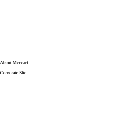
About Mercari
Corporate Site
Mercari Careers
Latest News
Official Blog
Press Kit
Mercari US
m department
Help
Help Center
Inquiry History List