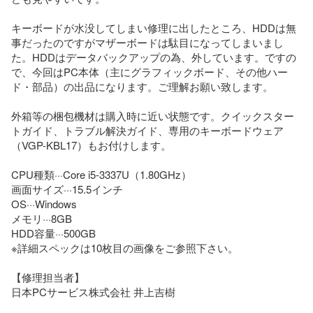
キーボードが水没してしまい修理に出したところ、HDDは無
事だったのですがマザーボードは駄目になってしまいまし
た。HDDはデータバックアップの為、外しています。ですの
で、今回はPC本体（主にグラフィックボード、その他ハー
ド・部品）の出品になります。ご理解お願い致します。

外箱等の梱包機材は購入時に近い状態です。クイックスター
トガイド、トラブル解決ガイド、専用のキーボードウェア
（VGP-KBL17）もお付けします。

CPU種類···Core i5-3337U（1.80GHz）

画面サイズ···15.5インチ

OS···Windows

メモリ···8GB

HDD容量···500GB

※詳細スペックは10枚目の画像をご参照下さい。

【修理担当者】

日本PCサービス株式会社 井上吉樹
