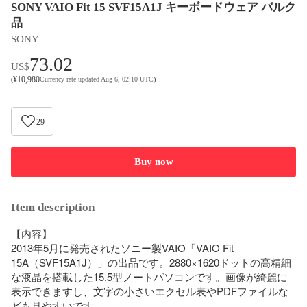
SONY VAIO Fit 15 SVF15A1J キーボードウェア バルク
品
SONY
73.02
US$
¥
10,980
(
Currency rate updated Aug 6, 02:10 UTC
)
29
Buy now
Item description
【内容】

2013年5月に発売されたソニー製VAIO「VAIO Fit 
15A（SVF15A1J）」の出品です。2880×1620ドットの高精細
な液晶を搭載した15.5型ノートパソコンです。画像が綺麗に
表示できますし、文字の小さいエクセル表やPDFファイルな
ども見やすいです。
