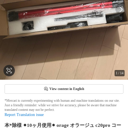
1
/
14
View content in English
*Mercari is currently experimenting with human and machine translations on our site.
Just a friendly reminder: while we strive for accuracy, please be aware that machine
translated content may not be perfect.
Report Translation issue
本*除様 ⚫︎10ヶ月使用⚫︎ orage オラージュ c20pro コー