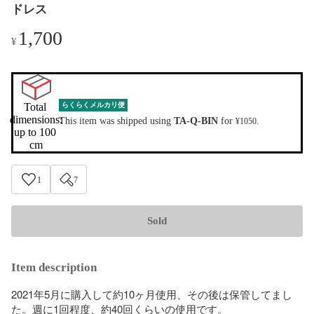
ドレス
1,700
¥
Total 
らくらくメルカリ便
dimensions:

This item was shipped using
TA-Q-BIN
for
.
¥1050
up to 100 
cm
1
7
Sold
Item description
2021年5月に購入して約10ヶ月使用、その後は保管してまし
た。週に1回程度、約40回くらいの使用です。
