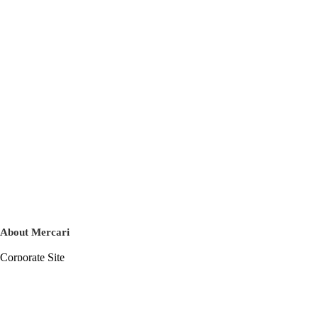
About Mercari
Corporate Site
Mercari Careers
Latest News
Official Blog
Press Kit