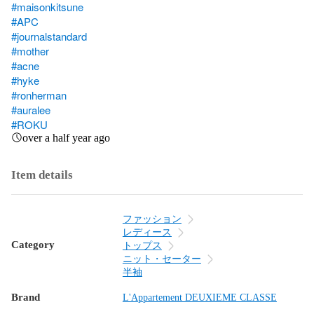
#maisonkitsune
#APC
#journalstandard
#mother
#acne
#hyke
#ronherman
#auralee
#ROKU
over a half year ago
Item details
ファッション
レディース
Category
トップス
ニット・セーター
半袖
Brand
L'Appartement DEUXIEME CLASSE