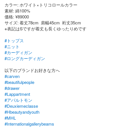
カラー: ホワイト×トリコロールカラー

素材: 綿100%

価格: ¥89000

サイズ: 着丈78cm  肩幅45cm  裄丈35cm

※表記はSですが着丈も長くゆったりめです

#トップス
#ニット
#カーディガン
#ロングカーディガン
#carven
#beautifulpeople
#drawer
#Lappartment
#アパルトモン
#Deuxiemeclasse
#Hbeautyandyouth
#MHL
#Internationalgallerybeams