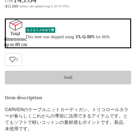
US$
¥
21,600
(
Currency rate updated Aug 9, 02:10 UTC
)
らくらくメルカリ便
Total 
This item was shipped using
TA-Q-BIN
for
.
¥850
dimensions:

up to 80 cm
5
Sold
Item description
CARVENのケーブルニットカーディガン。トリコロールカラ
ーが春らしくこれからの季節に活用できるアイテムです。と
てもソフトで軽いコットンの素材感もポイントです。新品、
未使用です。
