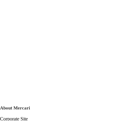
About Mercari
Corporate Site
Mercari Careers
Latest News
Official Blog