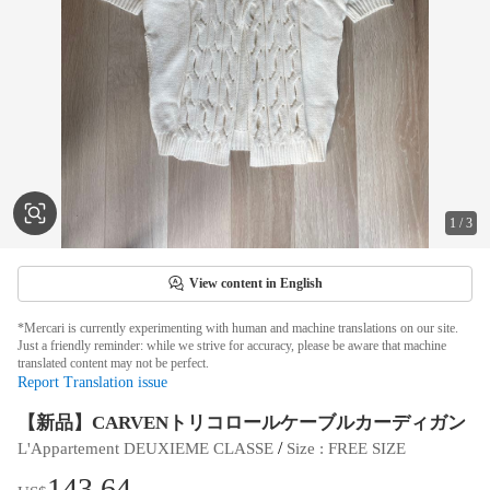
1
/
3
View content in English
*Mercari is currently experimenting with human and machine translations on our site.
Just a friendly reminder: while we strive for accuracy, please be aware that machine
translated content may not be perfect.
Report Translation issue
【新品】CARVENトリコロールケーブルカーディガン
 / 
L'Appartement DEUXIEME CLASSE
Size
 : 
FREE SIZE
143.64