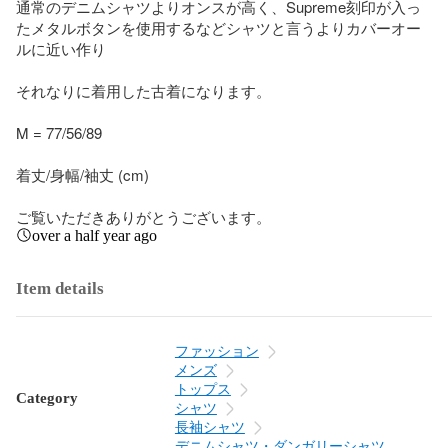
通常のデニムシャツよりオンスが高く、Supreme刻印が入っ
たメタルボタンを使用するなどシャツと言うよりカバーオー
ルに近い作り

それなりに着用した古着になります。

M = 77/56/89

着丈/身幅/袖丈 (cm)

ご覧いただきありがとうございます。
over a half year ago
Item details
ファッション
メンズ
トップス
Category
シャツ
長袖シャツ
デニムシャツ・ダンガリーシャツ