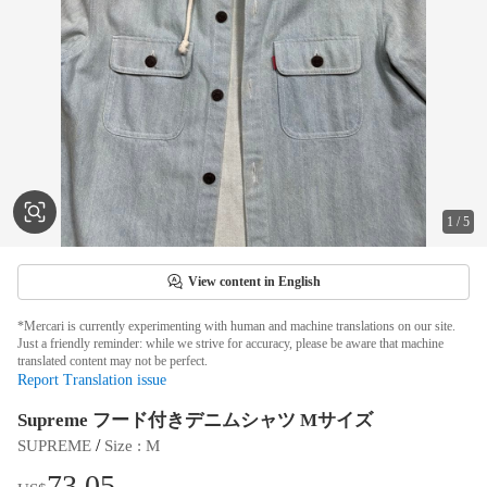
1
/
5
View content in English
*Mercari is currently experimenting with human and machine translations on our site.
Just a friendly reminder: while we strive for accuracy, please be aware that machine
translated content may not be perfect.
Report Translation issue
Supreme フード付きデニムシャツ Mサイズ
 / 
SUPREME
Size
 : 
M
73.05