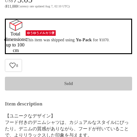
US$
¥
11,000
(
Currency rate updated Aug 7, 02:10 UTC
)
Total 
ゆうゆうメルカリ便
dimensions:

This item was shipped using
Yu-Pack
for
.
¥1070
up to 100 
cm
8
Sold
Item description
【ユニークなデザイン】

フード付きのデニムシャツは、カジュアルなスタイルにぴっ
たり。デニムの質感がありながら、フードが付いていること
で、よりリラックスした印象を与えます。
