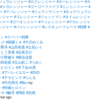
ジュウレンジャー
#カクレンジャー
#オーレンジャー
#カ
#メガレンジャー
#ゴーゴーファイブ
#ニンニンジャー
#
ー
#アバレンジャー
#リュウソウジャー
#キョウリュウジ
ンジャー
#ゴレンジャー
#ジェットマン
#タイムレンジャ
ジャー
#ゴーオンジャー
#マジレンジャー
#デカレンジャ
ンジャー
#パトレンジャー
#レスキューフォース
#戦隊
#
イン
#スーパー戦隊
ンク
#桃園ミキ
#大川めぐみ
志尊淳
#山田裕貴
#立花レイ
さとう里香
#浜尾京介
#小野健斗
#横浜流星
山田裕貴
#玉山鉄二
#うめこ
隊ヒロイン
#木下あゆ美
こ
#アバレイエロー
#DVD
ー
#デカピンク
#らんる
ト
#竹内実生
#Blu
ン
#特撮ヒロイン
ンチ
#触手
#悶絶
#悲鳴
year ago