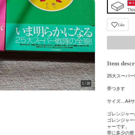
ゆう
This
Like
Item descr
25大スーパ
1
/
20
帯つきす

サイズ…A4サ
ゴレンジャー
ゴレンジャー
ャーです。

帯に多少の擦