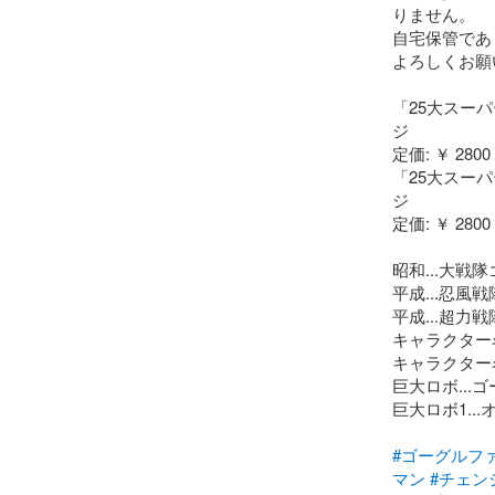
りません。

自宅保管であ
よろしくお願
「25大スー
ジ

定価: ￥ 2800

「25大スー
ジ

定価: ￥ 2800

昭和...大戦
平成...忍風
平成...超力
キャラクター名
キャラクター名
巨大ロボ...ゴ
巨大ロボ1..
#ゴーグルフ
マン
#チェン