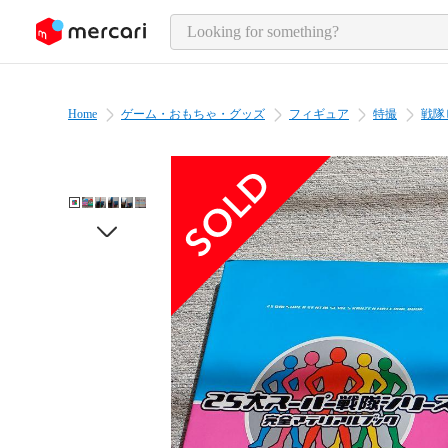
o page content
Home
ゲーム・おもちゃ・グッズ
フィギュア
特撮
戦隊