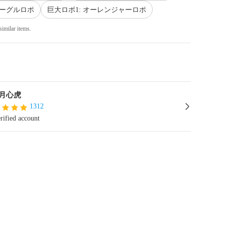
ゴーグルロボ
巨大ロボ1: オーレンジャーロボ
similar items.
u月心虎
1312
rified account