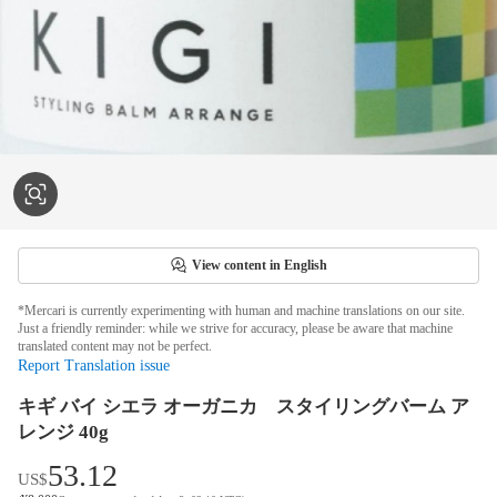
View content in English
*Mercari is currently experimenting with human and machine translations on our site.
Just a friendly reminder: while we strive for accuracy, please be aware that machine
translated content may not be perfect.
Report Translation issue
キギ バイ シエラ オーガニカ スタイリングバーム ア
レンジ 40g
53.12
US$