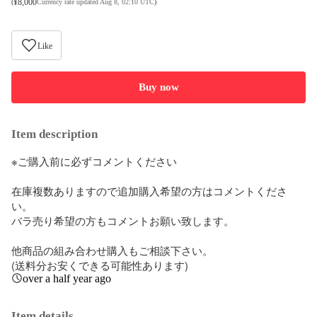
¥
8,000
(
Currency rate updated Aug 8, 02:10 UTC
)
Like
Buy now
Item description
※ご購入前に必ずコメントください

在庫複数ありますので追加購入希望の方はコメントくださ
い。

バラ売り希望の方もコメントお願い致します。

他商品の組み合わせ購入もご相談下さい。

(送料分お安くできる可能性あります)
over a half year ago
Item details