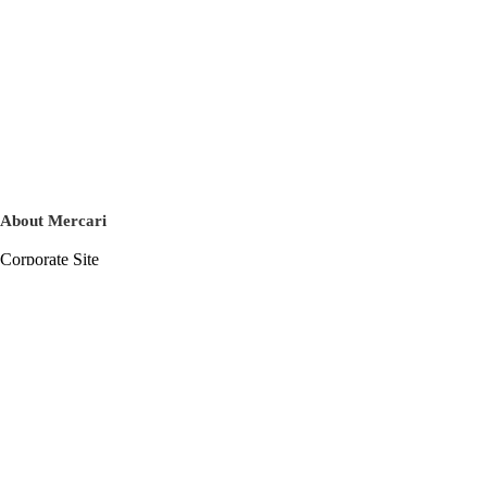
About Mercari
Corporate Site
Mercari Careers
Latest News
Official Blog
Press Kit
Mercari US
m department
Help
Help Center
Inquiry History List
Privacy Policy & Terms of Service