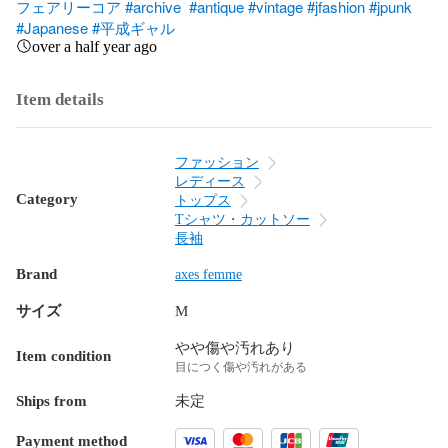
フェアリーコア
#archive
#antique
#vintage
#jfashion
#jpunk
#Japanese
#平成ギャル
over a half year ago
Item details
ファッション
レディース
Category
トップス
Tシャツ・カットソー
長袖
Brand
axes femme
サイズ
M
やや傷や汚れあり
Item condition
目につく傷や汚れがある
Ships from
未定
Payment method