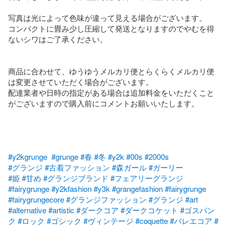
写真は光によって色味が違って見える場合がございます。

コンパクトに畳み少し圧縮して発送となりますのでやむを得
ないシワはご了承ください。

商品に合わせて、ゆうゆうメルカリ便とらくらくメルカリ便
は変更させていただく場合がございます。

配達業者や日時の指定がある場合は追加料金をいただくこと
がございますので購入前にコメントお願いいたします。

#y2kgrunge
#grunge
#春
#冬
#y2k
#00s
#2000s
#グランジ
#古着ファッション
#森ガール
#ガーリー
#姫
#甘め
#グランジブランド
#フェアリーグランジ
#fairygrunge
#y2kfashion
#y3k
#grangefashion
#fairygrunge
#fairygrungecore
#グランジファッション
#グランジ
#art
#alternative
#artistic
#ダークコア
#ダークコケット
#ゴスパン
ク
#ロック
#ゴシック
#ヴィンテージ
#coquette
#バレエコア
#