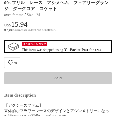
00s フリル レース アシメヘム フェアリーグラン
ジ ダークコア コケット
 / 
axes femme
Size
 : 
M
15.94
US$
¥
2,400
(
Currency rate updated Aug 7, 02:10 UTC
)
ゆうゆうメルカリ便
This item was shipped using
Yu-Packet Post
for
.
¥215
50
Sold
Item description
【アクシーズファム】

立体的なフラワーレースのデザインとアシンメトリーになっ
た裾やフリルが可愛いデザインです。
