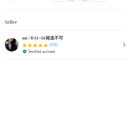
Seller
mi / 8/11~16発送不可
2356
Verified account