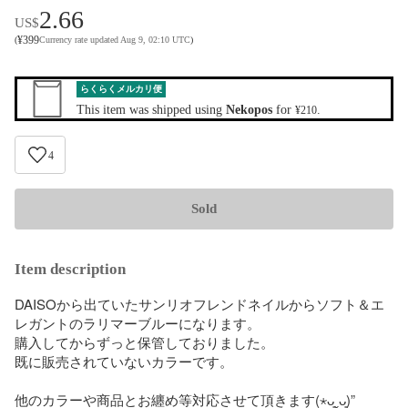
2.66
US$
¥
399
(
Currency rate updated Aug 9, 02:10 UTC
)
らくらくメルカリ便
This item was shipped using
Nekopos
for
.
¥210
4
Sold
Item description
DAISOから出ていたサンリオフレンドネイルからソフト＆エ
レガントのラリマーブルーになります。

購入してからずっと保管しておりました。

既に販売されていないカラーです。

他のカラーや商品とお纏め等対応させて頂きます(⋆ᴗ͈ˬᴗ͈)”
