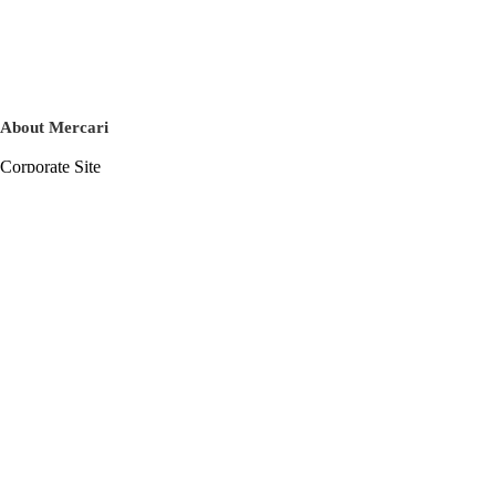
About Mercari
Corporate Site
Mercari Careers
Latest News
Official Blog
Press Kit
Mercari US
m department
Help
Help Center
Inquiry History List
Privacy Policy & Terms of Service
Terms of Service
Privacy Policy
Cookie Policy
Basic Policy on the Management of Personal Data Security