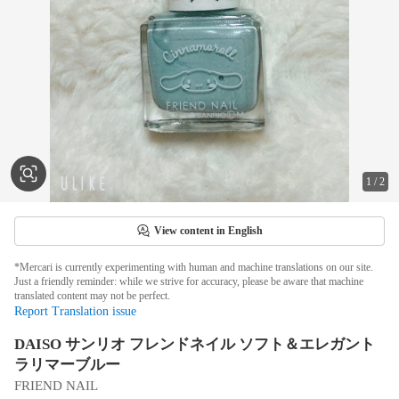
1
/
2
View content in English
*Mercari is currently experimenting with human and machine translations on our site.
Just a friendly reminder: while we strive for accuracy, please be aware that machine
translated content may not be perfect.
Report Translation issue
DAISO サンリオ フレンドネイル ソフト＆エレガント
ラリマーブルー
FRIEND NAIL