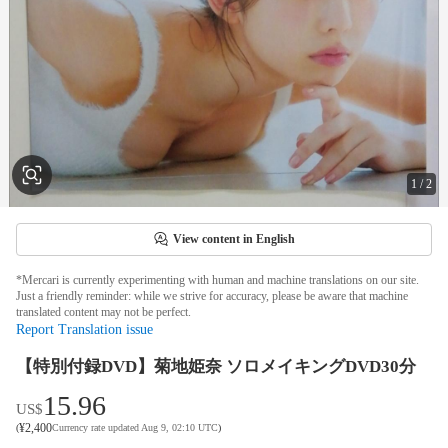
1
/
2
View content in English
*Mercari is currently experimenting with human and machine translations on our site.
Just a friendly reminder: while we strive for accuracy, please be aware that machine
translated content may not be perfect.
Report Translation issue
【特別付録DVD】菊地姫奈 ソロメイキングDVD30分
15.96
US$
¥
2,400
(
Currency rate updated Aug 9, 02:10 UTC
)